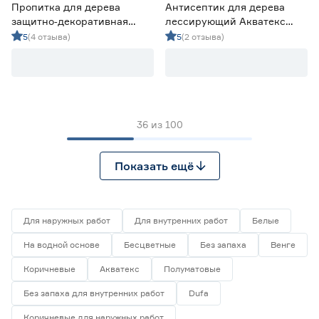
Пропитка для дерева
Антисептик для дерева
защитно‑декоративная
лессирующий Акватекс
алкидная Lakur тик 9 л
Прованс тик 0,75 л
5
(4 отзыва)
5
(2 отзыва)
36
из
100
Показать ещё
Для наружных работ
Для внутренних работ
Белые
На водной основе
Бесцветные
Без запаха
Венге
Коричневые
Акватекс
Полуматовые
Без запаха для внутренних работ
Dufa
Коричневые для наружных работ