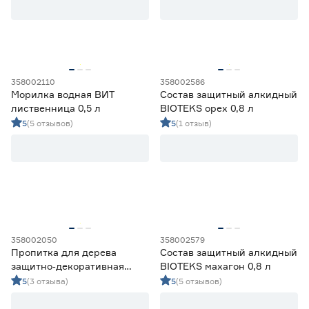
На водной основе
41
На основе растворителя
59
Марка
358002110
358002586
BIOTEKS
10
Морилка водная ВИТ
Состав защитный алкидный
Ещё 5
dufa
11
лиственница 0,5 л
BIOTEKS орех 0,8 л
Elan
13
5
(5 отзывов)
5
(1 отзыв)
Страна производства
eskaro
0
Lakur
24
Россия
91
Финляндия
0
Франция
9
Эстония
0
Разбавитель
358002050
358002579
Пропитка для дерева
Состав защитный алкидный
Вода
0
защитно‑декоративная
BIOTEKS махагон 0,8 л
алкидная Lakur махагон 9 л
Вода, до 10%
23
5
(3 отзыва)
5
(5 отзывов)
Не разбавлять
8