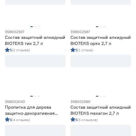
Уайт-спирит
10
Уайт-спирит, до 15%
8
358002597
358002587
Состав защитный алкидный
Состав защитный алкидный
BIOTEKS тик 2,7 л
BIOTEKS орех 2,7 л
5
(2 отзыва)
5
(1 отзыв)
358002043
358002580
Пропитка для дерева
Состав защитный алкидный
защитно‑декоративная
BIOTEKS махагон 2,7 л
алкидная Lakur махагон 2,5
5
(4 отзыва)
5
(5 отзывов)
л