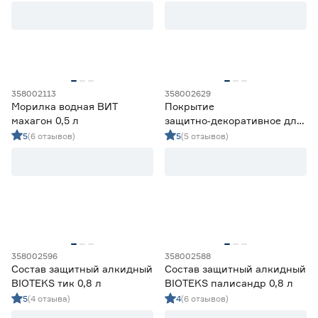
Бесцветный
38
Степень блеска
Венге
6
Голубой
2
Матовая
0
Полуглянцевая
15
Полуматовая
53
358002113
358002629
Шелковисто-глянцевая
6
Морилка водная ВИТ
Покрытие
Шелковисто-матовая
8
махагон 0,5 л
защитно‑декоративное для
древесины
5
(6 отзывов)
5
(5 отзывов)
Акватекс‑ЭКСТРА дуб 0,8 л
Запах
Да
59
Нет
41
Объём (л)
от
до
358002596
358002588
Состав защитный алкидный
Состав защитный алкидный
BIOTEKS тик 0,8 л
BIOTEKS палисандр 0,8 л
5
(4 отзыва)
4
(6 отзывов)
Основа