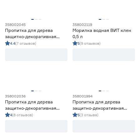
358002045
358002119
Пропитка для дерева
Морилка водная ВИТ клен
защитно‑декоративная
0,5 л
алкидная Lakur палисандр
4.4
(7 отзывов)
5
(9 отзывов)
2,5 л
358002036
358001994
Пропитка для дерева
Пропитка для дерева
защитно‑декоративная
защитно‑декоративная
алкидная Lakur палисандр
акриловая Lakur махагон 2
4
(8 отзывов)
5
(3 отзыва)
0,7 л
л