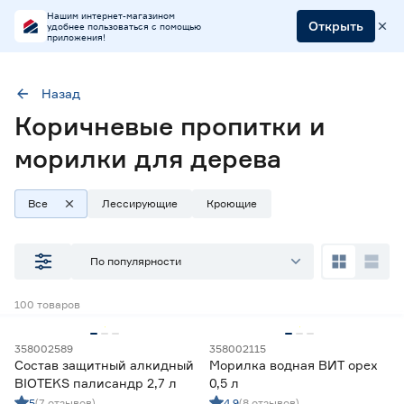
Нашим интернет-магазином
Открыть
удобнее пользоваться с помощью
приложения!
Назад
Коричневые пропитки и
Цвет
Венге
Дуб
Клен
Коричневый
морилки для дерева
Лиственница
Махагон
Мокко
Орех
Все
Лессирующие
Кроющие
Палисандр
Темный дуб
Тик
По популярности
100
товаров
Наличие в магазинах
Ростовское шоссе, 28/7
358002589
358002115
ул. Селезнева, 4
Состав защитный алкидный
Морилка водная ВИТ орех
BIOTEKS палисандр 2,7 л
0,5 л
ул. им. Данилы Волкореза, 2
5
(7 отзывов)
4.9
(8 отзывов)