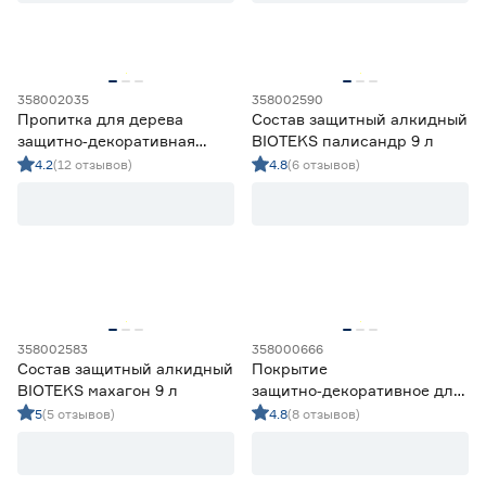
358002035
358002590
Пропитка для дерева
Состав защитный алкидный
защитно‑декоративная
BIOTEKS палисандр 9 л
алкидная Lakur орех 0,7 л
4.2
(12 отзывов)
4.8
(6 отзывов)
358002583
358000666
Состав защитный алкидный
Покрытие
BIOTEKS махагон 9 л
защитно‑декоративное для
древесины
5
(5 отзывов)
4.8
(8 отзывов)
Акватекс‑ЭКСТРА
палисандр 9 л