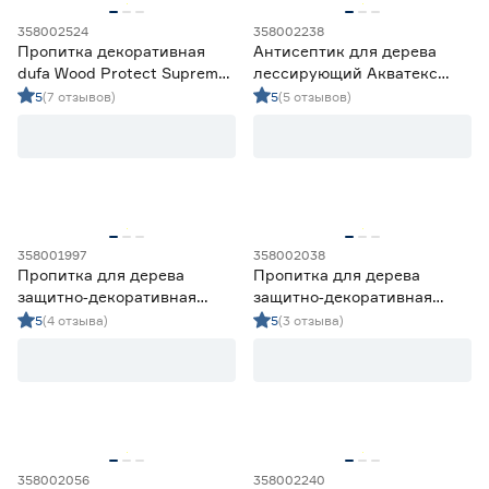
358002524
358002238
Пропитка декоративная
Антисептик для дерева
dufa Wood Protect Supreme
лессирующий Акватекс
палисандр 9 л
Прованс орех 0,75 л
5
(7 отзывов)
5
(5 отзывов)
358001997
358002038
Пропитка для дерева
Пропитка для дерева
защитно‑декоративная
защитно‑декоративная
акриловая Lakur орех 2 л
алкидная Lakur л тик 0,7
5
(4 отзыва)
5
(3 отзыва)
358002056
358002240