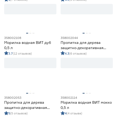
Тип
Кроющие составы
3
Лессирующие составы
97
Цена
358002108
358002044
Морилка водная ВИТ дуб
Пропитка для дерева
от
до
0,5 л
защитно‑декоративная
алкидная Lakur орех 2,5 л
3.7
(12 отзывов)
4.3
(6 отзывов)
Область применения
Для внутренних и наружных работ
84
Для внутренних работ
6
Для наружных работ
10
358002053
358002114
Цвет
Пропитка для дерева
Морилка водная ВИТ мокко
Бежевый
2
защитно‑декоративная
0,5 л
алкидная Lakur орех 9 л
Ещё 20
5
(5 отзывов)
4
(4 отзыва)
Белый
26