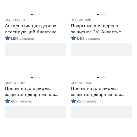
358002236
358000628
Антисептик для дерева
Покрытие для дерева
лессирующий Акватекс
защитное 2в1 Акватекс
Прованс венге 0,75 л
палисандр 9 л
4.8
(5 отзывов)
4.4
(5 отзывов)
358002047
358002054
Пропитка для дерева
Пропитка для дерева
защитно‑декоративная
защитно‑декоративная
алкидная Lakur тик 2,5 л
алкидная Lakur палисандр
5
(6 отзывов)
5
(2 отзыва)
9 л