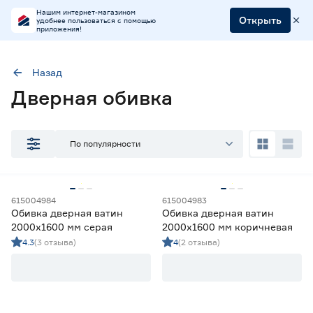
Нашим интернет-магазином
Открыть
удобнее пользоваться с помощью
приложения!
Назад
Наличие в магазинах
Дверная обивка
Ростовское шоссе, 28/7
ул. Селезнева, 4
По популярности
ул. им. Данилы Волкореза, 2
Тип
615004984
615004983
Обивка дверная
4
Обивка дверная ватин
Обивка дверная ватин
2000х1600 мм серая
2000х1600 мм коричневая
Цвет
4.3
(3 отзыва)
4
(2 отзыва)
Бежевый
1
Коричневый
1
Серый
1