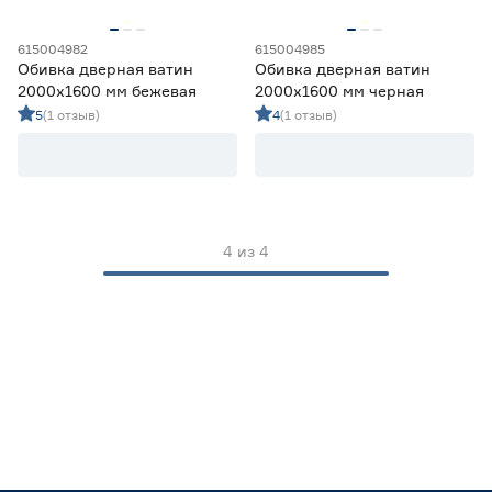
Черный
1
615004982
615004985
Марка
Обивка дверная ватин
Обивка дверная ватин
2000х1600 мм бежевая
2000х1600 мм черная
Верда лайн
4
5
(1 отзыв)
4
(1 отзыв)
Страна производства
Россия
4
4
из
4