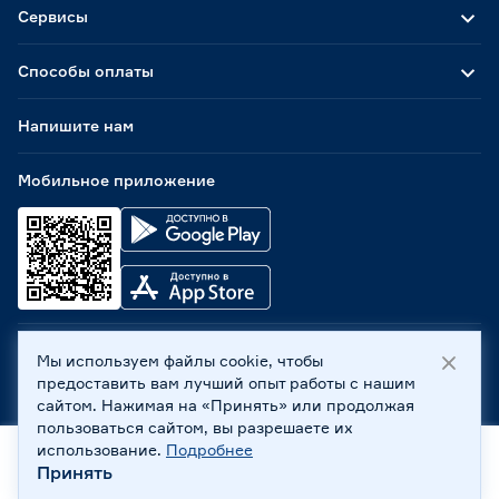
Сервисы
Способы оплаты
Напишите нам
Мобильное приложение
Мы используем файлы cookie, чтобы
ООО «Бауцентр Рус» 2004 -
2026
, 236029, г. Калининград,
предоставить вам лучший опыт работы с нашим
ул. А.Невского, 205. ИНН 7702596813, КПП 390601001 ©
сайтом. Нажимая на «Принять» или продолжая
Все права защищены
пользоваться сайтом, вы разрешаете их
Политика обработки персональных данных
использование.
Подробнее
Правовая информация
Принять
Охрана труда
Главная
Каталог
Корзина
Профиль