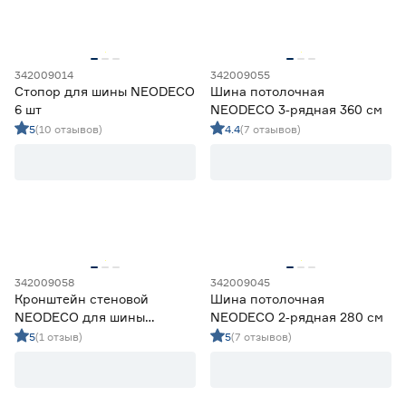
Россия
105
342009014
342009055
Стопор для шины NEODECO
Шина потолочная
6 шт
NEODECO 3‑рядная 360 см
5
(10 отзывов)
4.4
(7 отзывов)
342009058
342009045
Кронштейн стеновой
Шина потолочная
NEODECO для шины
NEODECO 2‑рядная 280 см
потолочной 12 см
5
(1 отзыв)
5
(7 отзывов)