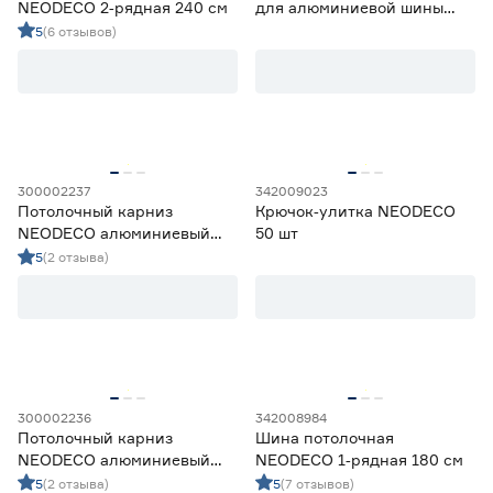
NEODECO 2‑рядная 240 см
для алюминиевой шины
NEODECO 50 шт
5
(6 отзывов)
300002237
342009023
Потолочный карниз
Крючок‑улитка NEODECO
NEODECO алюминиевый
50 шт
3‑рядный 350 см белый
5
(2 отзыва)
300002236
342008984
Потолочный карниз
Шина потолочная
NEODECO алюминиевый
NEODECO 1‑рядная 180 см
3‑рядный 300 см белый
5
(2 отзыва)
5
(7 отзывов)