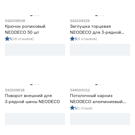
342009008
342009329
Крючок роликовый
Заглушка торцевая
NEODECO 50 шт
NEODECO для 3‑рядной
потолочной шины 2 шт
5
(18 отзывов)
5
(5 отзывов)
342009018
344000012
Поворот внешний для
Потолочный карниз
3‑рядной шины NEODECO
NEODECO алюминиевый
2‑рядный 350 см черный
5
(1 отзыв)