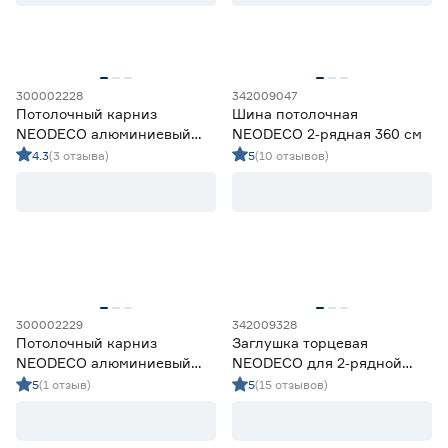
Прямой
50
С поворотами
3
Количество рядов
300002228
342009047
Потолочный карниз
Шина потолочная
1
2
3
NEODECO алюминиевый
NEODECO 2‑рядная 360 см
2‑рядный 180 см белый
4.3
(3 отзыва)
5
(10 отзывов)
Марка
Legrand
49
NEODECO
105
no name
6
300002229
342009328
Orbis
4
Потолочный карниз
Заглушка торцевая
УЮТ
23
NEODECO алюминиевый
NEODECO для 2‑рядной
2‑рядный 220 см белый
потолочной шины 2 шт
5
(1 отзыв)
5
(15 отзывов)
Страна производства
Китай
0