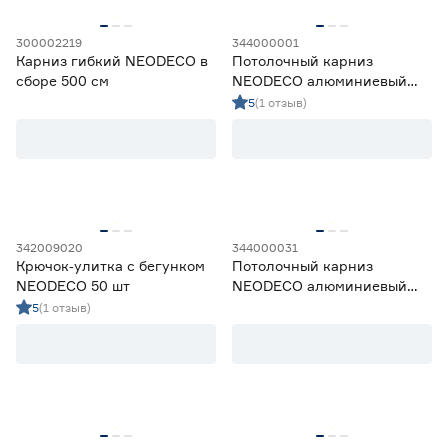
300002219
344000001
Карниз гибкий NEODECO в
Потолочный карниз
сборе 500 см
NEODECO алюминиевый
2‑рядный 180 см черный
5
(1 отзыв)
342009020
344000031
Крючок‑улитка с бегунком
Потолочный карниз
NEODECO 50 шт
NEODECO алюминиевый
1‑рядный 300 см черный
5
(1 отзыв)