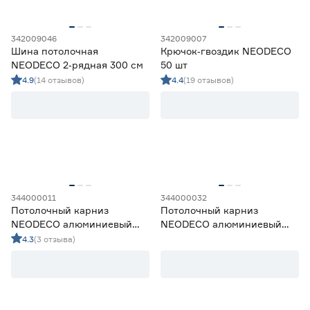
342009046
342009007
Шина потолочная
Крючок‑гвоздик NEODECO
NEODECO 2‑рядная 300 см
50 шт
4.9
(14 отзывов)
4.4
(19 отзывов)
344000011
344000032
Потолочный карниз
Потолочный карниз
NEODECO алюминиевый
NEODECO алюминиевый
2‑рядный 300 см черный
1‑рядный 350 см черный
4.3
(3 отзыва)