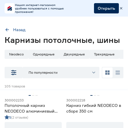
Нашим интернет-магазином
Открыть
удобнее пользоваться с помощью
приложения!
Назад
Карнизы потолочные, шины
Марка
NEODECO
Neodeco
Однорядные
Двухрядные
Трехрядные
Ги
Наличие в магазинах
По популярности
Ростовское шоссе, 28/7
105
товаров
ул. Селезнева, 4
ул. им. Данилы Волкореза, 2
300002233
300002218
Потолочный карниз
Карниз гибкий NEODECO в
Тип
NEODECO алюминиевый
сборе 350 см
2‑рядный 350 см белый
5
(2 отзыва)
Бленды для карнизов
0
Гибкие карнизы
3