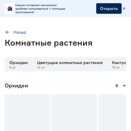
Нашим интернет-магазином
Открыть
удобнее пользоваться с помощью
приложения!
Назад
Комнатные растения
Орхидеи
Цветущие комнатные растения
Кактусы 
8 шт
31 шт
78 шт
Орхидеи
8