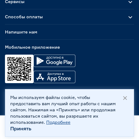
Сервисы
Способы оплаты
Напишите нам
Мобильное приложение
Мы используем файлы cookie, чтобы
ООО «Бауцентр Рус» 2004 -
2026
, 236029, г. Калининград,
предоставить вам лучший опыт работы с нашим
ул. А.Невского, 205. ИНН 7702596813, КПП 390601001 ©
сайтом. Нажимая на «Принять» или продолжая
Все права защищены
пользоваться сайтом, вы разрешаете их
Политика обработки персональных данных
использование.
Подробнее
Правовая информация
Принять
Главная
Каталог
Корзина
Профиль
Охрана труда