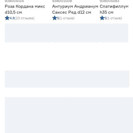
938004314
938001008
938005083
Роза Кордана микс
Антуриум Андрианум
Спатифиллум d
d10,5 см
Саксес Ред d12 см
h35 см
4.8
(23 отзыва)
5
(1 отзыв)
5
(1 отзыв)