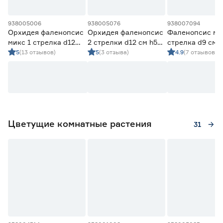
938005006
938005076
938007094
Орхидея фаленопсис
Орхидея фаленопсис
Фаленопсис ми
микс 1 стрелка d12
2 стрелки d12 см h55
стрелка d9 см
см h50 см
см
5
(13 отзывов)
5
(3 отзыва)
4.9
(7 отзывов)
Цветущие комнатные растения
31