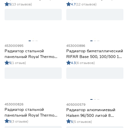
100/500 12 секции
100/500 8 секции
5
(13 отзывов)
4.7
(12 отзывов)
453000995
453000896
Радиатор стальной
Радиатор биметаллический
панельный Royal Thermo
RIFAR Base 500, 100/500 10
Compact C22 300х1400 мм
секций
5
(1 отзыв)
4.3
(6 отзывов)
453000826
405000579
Радиатор стальной
Радиатор алюминиевый
панельный Royal Thermo
Halsen 96/500 литой 8
Compact C22 500х900 мм
секций
5
(3 отзыва)
5
(5 отзывов)