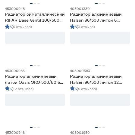
Oasis
18
453000948
405001330
Радиатор биметаллический
Радиатор алюминиевый
RIFAR
17
RIFAR Base Ventil 100/500
Halsen 96/500 литой 6
Royal Thermo
78
нижнее правое
секций
5
(5 отзывов)
5
(3 отзыва)
подключение 12 секций
Страна производства
Италия
1
Китай
6
Россия
138
453000985
405000583
Гарантия
Радиатор алюминиевый
Радиатор алюминиевый
литой Oasis ЭКО 500/80 6
Halsen 96/500 литой 12
10 лет
83
секций
секций
5
(12 отзывов)
5
(5 отзывов)
15 лет
15
20 лет
25
25 лет
20
5 лет
2
453000946
405001950