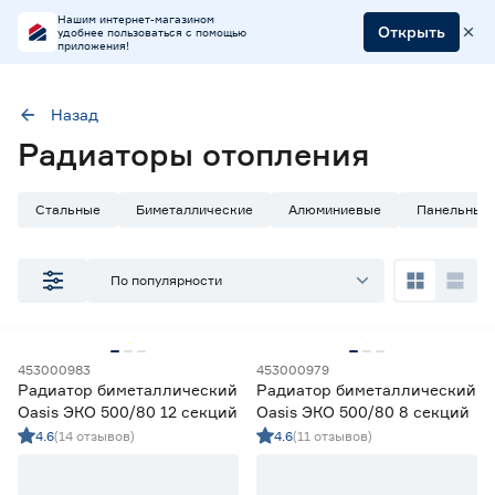
Нашим интернет-магазином
Открыть
удобнее пользоваться с помощью
приложения!
Назад
Наличие в магазинах
Радиаторы отопления
Ростовское шоссе, 28/7
ул. Селезнева, 4
Стальные
Биметаллические
Алюминиевые
Панельные
ул. им. Данилы Волкореза, 2
По популярности
Тип
Радиаторы алюминиевые
35
Радиаторы биметаллические
71
453000983
453000979
Радиаторы стальные
27
Радиатор биметаллический
Радиатор биметаллический
Радиаторы стальные трубчатые
12
Oasis ЭКО 500/80 12 секций
Oasis ЭКО 500/80 8 секций
4.6
(14 отзывов)
4.6
(11 отзывов)
Цена