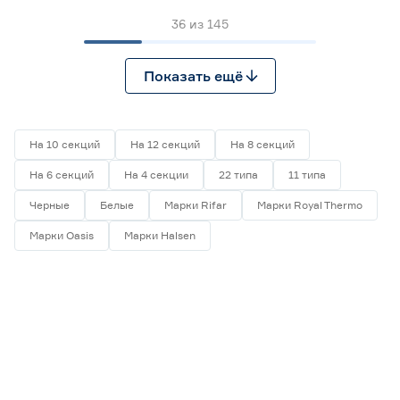
36
из
145
Показать ещё
На 10 секций
На 12 секций
На 8 секций
На 6 секций
На 4 секции
22 типа
11 типа
Черные
Белые
Марки Rifar
Марки Royal Thermo
Марки Oasis
Марки Halsen