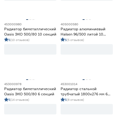
от
до
Ориентировочная отапливаемая площадь
453000980
405000580
(м2)
Радиатор биметаллический
Радиатор алюминиевый
Oasis ЭКО 500/80 10 секций
Halsen 96/500 литой 10
от
до
секций
5
(10 отзывов)
5
(5 отзывов)
Тип системы отопления
Автономный
39
Центральный/Автономный
106
Количество секций (шт)
453000978
453001014
Радиатор биметаллический
Радиатор стальной
4
6
8
Oasis ЭКО 500/80 6 секций
трубчатый 1800х276 мм 6
секций боковое
5
(14 отзывов)
5
(8 отзывов)
подключение антрацит
10
12
Rifar TUBOG