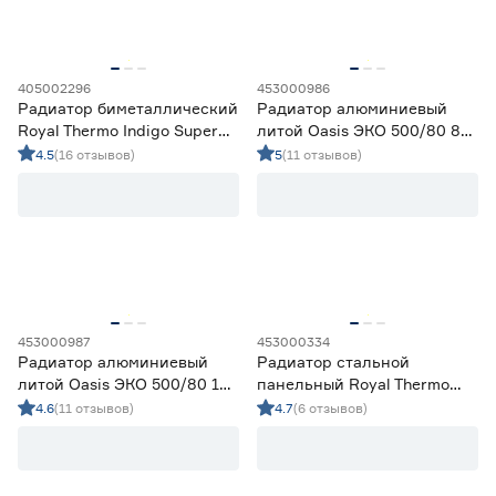
Тип подключения радиатора
Боковое
122
405002296
453000986
Нижнее
18
Радиатор биметаллический
Радиатор алюминиевый
Royal Thermo Indigo Super
литой Oasis ЭКО 500/80 8
Нижнее/Боковое
5
100/500 10 секции
секций
4.5
(16 отзывов)
5
(11 отзывов)
Межосевое расстояние (мм)
50
200
245
Ещё 1
350
445
500
Вид панельного радиатора
Тип 11
4
453000987
453000334
Радиатор алюминиевый
Радиатор стальной
Тип 22
23
литой Oasis ЭКО 500/80 10
панельный Royal Thermo
секций
Compact C22 500х1200 мм
4.6
(11 отзывов)
4.7
(6 отзывов)
Теплоотдача (Вт)
от
до