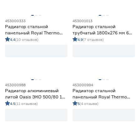
Цвет
453000333
453001013
Белый
125
Радиатор стальной
Радиатор стальной
Серый
5
панельный Royal Thermo
трубчатый 1800х276 мм 6
Черный
15
Compact C22 500х1000 мм
секций боковое
4.4
(10 отзывов)
4.9
(7 отзывов)
подключение белый Rifar
TUBOG
Ширина (мм)
от
до
453000988
453000994
Высота (мм)
Радиатор алюминиевый
Радиатор стальной
литой Oasis ЭКО 500/80 12
панельный Royal Thermo
от
до
секций
Compact C22 500х1400 мм
4.5
(11 отзывов)
5
(4 отзыва)
Марка
FONDITAL
12
Halsen
20