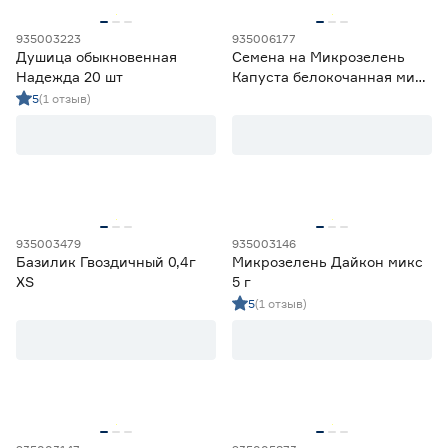
935003223
935006177
Душица обыкновенная
Семена на Микрозелень
Надежда 20 шт
Капуста белокочанная микс
5 г
5
(1 отзыв)
935003479
935003146
Базилик Гвоздичный 0,4г
Микрозелень Дайкон микс
ХS
5 г
5
(1 отзыв)