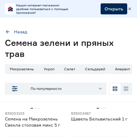
Нашим интернет-магазином
Открыть
удобнее пользоваться с помощью
приложения!
Назад
Наличие в магазинах
Семена зелени и пряных
Ростовское шоссе, 28/7
трав
ул. Селезнева, 4
ул. им. Данилы Волкореза, 2
Микрозелень
Укроп
Салат
Сельдерей
Амарант
Тип
По популярности
Микрозелень
18
Семена зелени
206
Семена пряных трав
85
Травы для животных
1
935003153
935003467
Семена на Микрозелень
Щавель Бельвильский 1 г
Свекла столовая микс 5 г
Цена