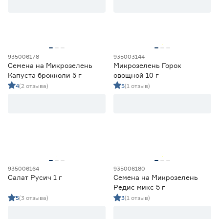
Марка
Agroni
31
Ещё 8
Darit
2
935006178
935003144
Агроуспех
58
Семена на Микрозелень
Микрозелень Горох
Страна производства
Гавриш
31
Капуста брокколи 5 г
овощной 10 г
Евросемена
5
4
(2 отзыва)
5
(1 отзыв)
Китай
5
Россия
305
Форма плода
Шиловидная
1
935006164
935006180
Салат Русич 1 г
Семена на Микрозелень
Редис микс 5 г
5
(3 отзыва)
3
(1 отзыв)