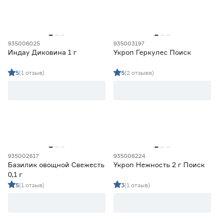
935006025
935003197
Индау Диковина 1 г
Укроп Геркулес Поиск
5
(1 отзыв)
5
(2 отзыва)
935002617
935006224
Базилик овощной Свежесть
Укроп Нежность 2 г Поиск
0,1 г
5
(1 отзыв)
3
(1 отзыв)