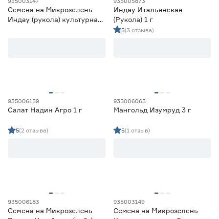
935003147
935005873
Семена на Микрозелень
Индау Итальянская
Индау (рукола) культурная
(Рукола) 1 г
5 г
5
(3 отзыва)
935006159
935006065
Салат Надин Агро 1 г
Мангольд Изумруд 3 г
5
(2 отзыва)
5
(1 отзыв)
935006183
935003149
Семена на Микрозелень
Семена на Микрозелень