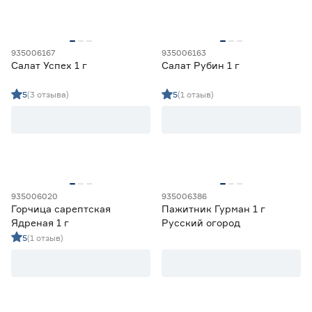
935006167
935006163
Салат Успех 1 г
Салат Рубин 1 г
5
(3 отзыва)
5
(1 отзыв)
935006020
935006386
Горчица сарептская
Пажитник Гурман 1 г
Ядреная 1 г
Русский огород
5
(1 отзыв)