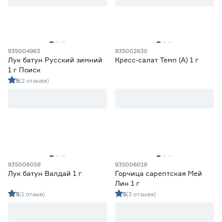
935004963
935002630
Лук батун Русский зимний
Кресс‑салат Темп (А) 1 г
1 г Поиск
5
(2 отзыва)
935006059
935006019
Лук батун Валдай 1 г
Горчица сарептская Мей
Лин 1 г
5
(1 отзыв)
5
(3 отзыва)