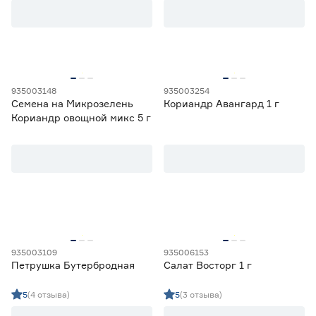
от
до
Культура
Амарант
1
935003148
935003254
Ещё 40
Анис
1
Семена на Микрозелень
Кориандр Авангард 1 г
Базилик
31
Кориандр овощной микс 5 г
Место высадки
Горчица
6
Двурядник
2
Закрытый грунт
1
Открытый грунт
202
Открытый/закрытый грунт
106
Срок созревания
Позднеспелый
21
935003109
935006153
Раннеспелый
62
Петрушка Бутербродная
Салат Восторг 1 г
Скороспелый
34
5
(4 отзыва)
5
(3 отзыва)
Среднепоздний
12
Среднеранний
14