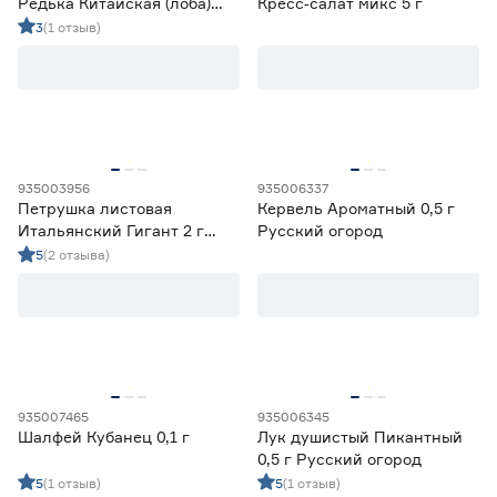
Редька Китайская (лоба)
Кресс‑салат микс 5 г
микс 5 г
3
(1 отзыв)
935003956
935006337
Петрушка листовая
Кервель Ароматный 0,5 г
Итальянский Гигант 2 г
Русский огород
Агрони
5
(2 отзыва)
935007465
935006345
Шалфей Кубанец 0,1 г
Лук душистый Пикантный
0,5 г Русский огород
5
(1 отзыв)
5
(1 отзыв)