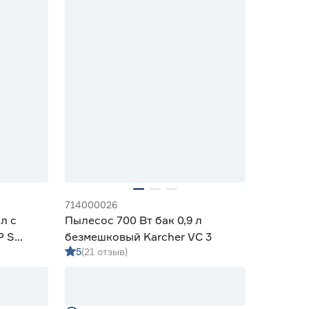
714000026
л с
Пылесос 700 Вт бак 0,9 л
P S
безмешковый Karcher VC 3
5
(21 отзыв)