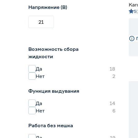
Kar
Напряжение (В)
5
21
Возможность сбора
жидкости
Да
18
Нет
2
Функция выдувания
Да
14
Нет
6
Работа без мешка
Да
19