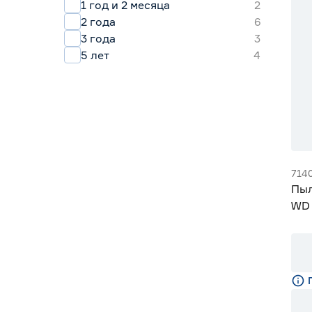
1 год и 2 месяца
2
2 года
6
3 года
3
5 лет
4
714
Пыл
WD 