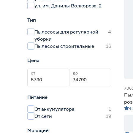
ул. им. Данилы Волкореза, 2
Тип
Пылесосы для регулярной
4
уборки
Пылесосы строительные
16
Цена
от
до
706
Пыл
Питание
роз
4.
От аккумулятора
1
V‑1
От сети
19
Моющий