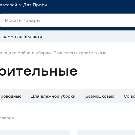
пателей
Для Профи
грамма лояльности
ика для мойки и уборки
Пылесосы строительные
оительные
роводные
Для влажной уборки
Безмешковые
Со в
оваров