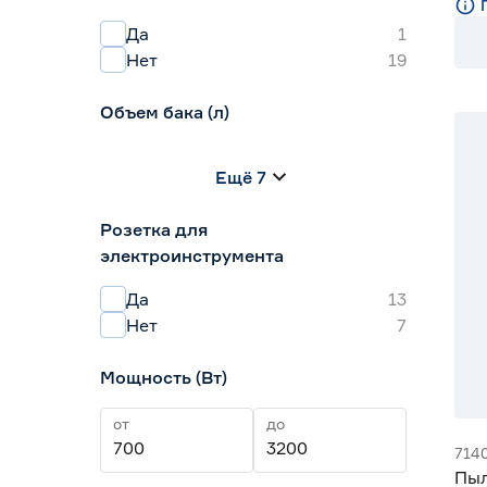
Да
1
Нет
19
Объем бака (л)
0.9
11
12
Ещё 7
16
17
20
Розетка для
электроинструмента
Да
13
Нет
7
Мощность (Вт)
от
до
714
Пыл