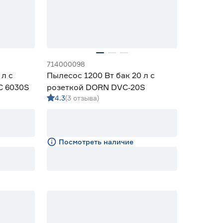
714000098
 л с
Пылесос 1200 Вт бак 20 л с
C 6030S
розеткой DORN DVC‑20S
4.3
(3 отзыва)
Посмотреть наличие
10% Бонус