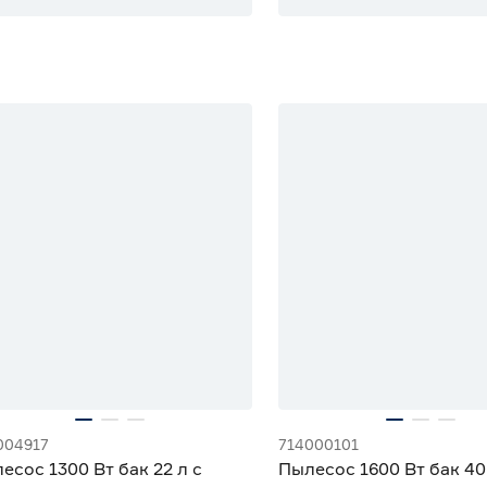
10% Бонус
004917
714000101
есос 1300 Вт бак 22 л с
Пылесос 1600 Вт бак 40