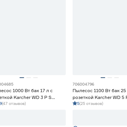
004685
706004796
есос 1000 Вт бак 17 л с
Пылесос 1100 Вт бак 25 
еткой Karcher WD 3 P S
розеткой Karcher WD 5 
9
(47 отзывов)
5
(25 отзывов)
7/4/20
V‑25/5/22