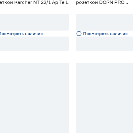
еткой Karcher NT 22/1 Ap Te L
розеткой DORN PRO
DPVC‑40STC
Посмотреть наличие
Посмотреть наличие
% Бонус
10% Бонус