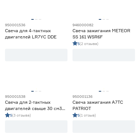
13х19
1
19
1
950001536
946000082
19х21
1
Свеча для 4‑тактных
Свеча зажигания METEOR
двигателей LR7YC DDE
SS 161 WSR6F
Страна производства
5
(2 отзыва)
Китай
16
Россия
1
950001538
950001136
Свеча для 2‑тактных
Свеча зажигания A7TC
двигателей свыше 30 см3
PATRIOT
PR7Y DDE
5
(3 отзыва)
5
(1 отзыв)