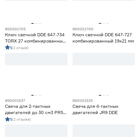
Марка
CHAMPION
2
DDE
7
950001705
950001700
Ключ свечной DDE 647‑734
Ключ свечной DDE 647‑727
Hanskonner
3
TORX 27 комбинированный
комбинированный 19х21 мм
HUTER
2
19 мм
5
(1 отзыв)
METEOR
1
Тактность двигателя
2Т
6
4Т
8
Размер шестигранника (мм)
950001537
950001535
Свеча для 2‑тактных
Свеча для 4‑тактных
двигателей до 30 см3 PR5Y
двигателей JR9 DDE
16
19
21
DDE
5
(2 отзыва)
Размер ключа (мм)