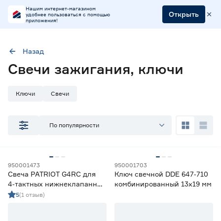
Нашим интернет-магазином
Открыть
удобнее пользоваться с помощью
приложения!
Назад
Наличие в магазинах
Свечи зажигания, ключи
Ростовское шоссе, 28/7
ул. Селезнева, 4
Ключи
Свечи
ул. им. Данилы Волкореза, 2
По популярности
Тип
Ключи свечные
3
Свечи
14
950001473
950001703
Свеча PATRIOT G4RC для
Ключ свечной DDE 647‑710
Цена
4‑тактных нижнеклапанных
комбинированный 13х19 мм
двигателей
5
(1 отзыв)
от
до