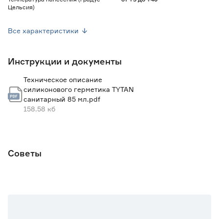
Цельсия)
Термостойкость (градус Цельсия)
от -40 до +100
Все характеристики
Ширина шва (мм)
6-25
Инструкции и документы
Цвет
Прозрачный
Техническое описание
Антиплесень
Да
силиконового герметика TYTAN
санитарный 85 мл.pdf
Возможность покраски
Нет
158.58 кб
Вес брутто (кг)
0.118
Страна производства
Польша
Советы