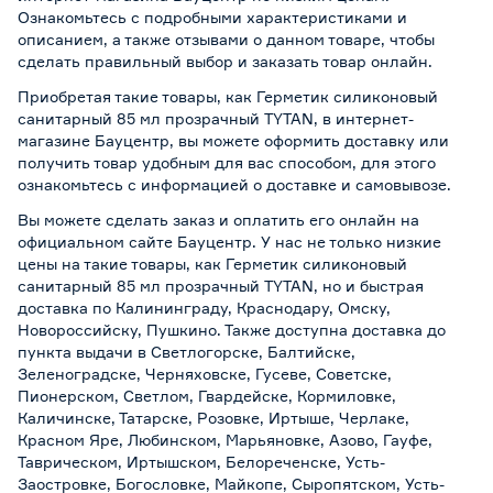
Ознакомьтесь с подробными характеристиками и
описанием, а также отзывами о данном товаре, чтобы
сделать правильный выбор и заказать товар онлайн.
Приобретая такие товары, как Герметик силиконовый
санитарный 85 мл прозрачный TYTAN, в интернет-
магазине Бауцентр, вы можете оформить доставку или
получить товар удобным для вас способом, для этого
ознакомьтесь с информацией о
доставке и самовывозе
.
Вы можете сделать заказ и оплатить его онлайн на
официальном сайте Бауцентр. У нас не только низкие
цены на такие товары, как Герметик силиконовый
санитарный 85 мл прозрачный TYTAN, но и быстрая
доставка по Калининграду, Краснодару, Омску,
Новороссийску, Пушкино. Также доступна доставка до
пункта выдачи в Светлогорске, Балтийске,
Зеленоградске, Черняховске, Гусеве, Советске,
Пионерском, Светлом, Гвардейске, Кормиловке,
Каличинске, Татарске, Розовке, Иртыше, Черлаке,
Красном Яре, Любинском, Марьяновке, Азово, Гауфе,
Таврическом, Иртышском, Белореченске, Усть-
Заостровке, Богословке, Майкопе, Сыропятском, Усть-