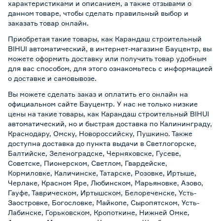
характеристиками и описанием, а также отзывами о
данном товаре, чтобы сделать правильный выбор и
заказать товар онлайн.
Приобретая такие товары, как Карандаш строительный
BIHUI автоматический, в интернет-магазине Бауцентр, вы
можете оформить доставку или получить товар удобным
для вас способом, для этого ознакомьтесь с информацией
о
доставке и самовывозе
.
Вы можете сделать заказ и оплатить его онлайн на
официальном сайте Бауцентр. У нас не только низкие
цены на такие товары, как Карандаш строительный BIHUI
автоматический, но и быстрая доставка по Калининграду,
Краснодару, Омску, Новороссийску, Пушкино. Также
доступна доставка до пункта выдачи в Светлогорске,
Балтийске, Зеленоградске, Черняховске, Гусеве,
Советске, Пионерском, Светлом, Гвардейске,
Кормиловке, Каличинске, Татарске, Розовке, Иртыше,
Черлаке, Красном Яре, Любинском, Марьяновке, Азово,
Гауфе, Таврическом, Иртышском, Белореченске, Усть-
Заостровке, Богословке, Майкопе, Сыропятском, Усть-
Лабинске, Горьковском, Кропоткине, Нижней Омке,