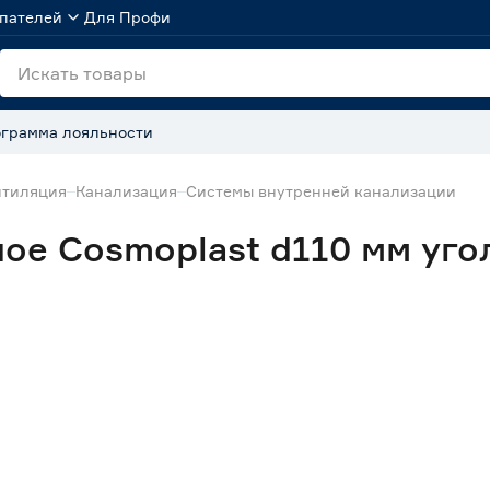
пателей
Для Профи
грамма лояльности
нтиляция
Канализация
Системы внутренней канализации
е Cosmoplast d110 мм угол