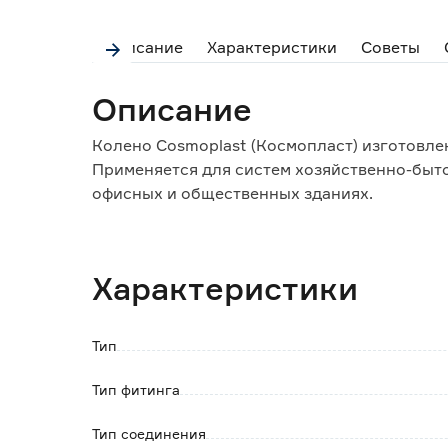
Описание
Характеристики
Советы
Описание
Колено Cosmoplast (Космопласт) изготовле
Применяется для систем хозяйственно-быт
офисных и общественных зданиях.
Соединение между собой и соответствующ
способом.
Герметичность обеспечивает установленно
Характеристики
Материал изделия устойчив к воздействию 
Монтаж осуществляется без применения сп
Тип
Особенности:
- гладкая внутренняя поверхность для выс
Тип фитинга
- надёжность и долговечность изделия;
- простота выполнения монтажных работ и
Тип соединения