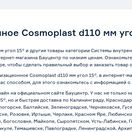
ное Cosmoplast d110 мм уг
м угол 15° и другие товары категории Системы внутре
ернет-магазина Бауцентр по низким ценам. Ознакомьт
ре, чтобы сделать правильный выбор и заказать товар 
изационное Cosmoplast d110 мм угол 15°, в интернет-м
вас способом, для этого ознакомьтесь с информацией о
лайн на официальном сайте Бауцентр. У нас не только н
5°, но и быстрая доставка по Калининграду, Краснодар
логорске, Балтийске, Зеленоградске, Черняховске, Гусе
ске, Розовке, Иртыше, Черлаке, Красном Яре, Любинском
, Богословке, Майкопе, Сыропятском, Усть-Лабинске, 
куле, Тимашевске, Павлоградке, Ленинградской, Архи