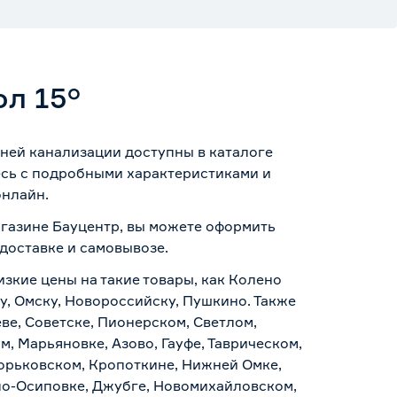
ол 15°
нней канализации доступны в каталоге
есь с подробными характеристиками и
онлайн.
агазине Бауцентр, вы можете оформить
доставке и самовывозе
.
изкие цены на такие товары, как Колено
у, Омску, Новороссийску, Пушкино. Также
ве, Советске, Пионерском, Светлом,
, Марьяновке, Азово, Гауфе, Таврическом,
Горьковском, Кропоткине, Нижней Омке,
по-Осиповке, Джубге, Новомихайловском,