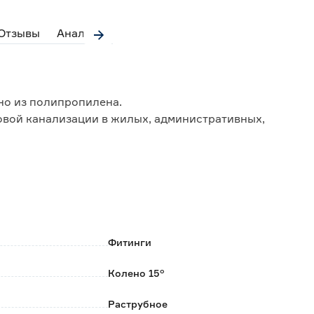
Отзывы
Аналоги
но из полипропилена.
овой канализации в жилых, административных,
ими элементами осуществляется раструбным
е уплотнительное кольцо.
коррозии и бытовой химии.
ециальных инструментов и приспособлений.
Фитинги
окой пропускной способности;
Колено 15°
 последующего обслуживания.
Раструбное