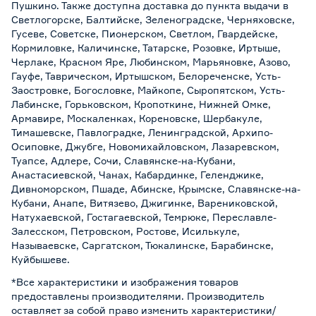
Пушкино. Также доступна доставка до пункта выдачи в
Светлогорске, Балтийске, Зеленоградске, Черняховске,
Гусеве, Советске, Пионерском, Светлом, Гвардейске,
Кормиловке, Каличинске, Татарске, Розовке, Иртыше,
Черлаке, Красном Яре, Любинском, Марьяновке, Азово,
Гауфе, Таврическом, Иртышском, Белореченске, Усть-
Заостровке, Богословке, Майкопе, Сыропятском, Усть-
Лабинске, Горьковском, Кропоткине, Нижней Омке,
Армавире, Москаленках, Кореновске, Шербакуле,
Тимашевске, Павлоградке, Ленинградской, Архипо-
Осиповке, Джубге, Новомихайловском, Лазаревском,
Туапсе, Адлере, Сочи, Славянске-на-Кубани,
Анастасиевской, Чанах, Кабардинке, Геленджике,
Дивноморском, Пшаде, Абинске, Крымске, Славянске-на-
Кубани, Анапе, Витязево, Джигинке, Варениковской,
Натухаевской, Гостагаевской, Темрюке, Переславле-
Залесском, Петровском, Ростове, Исилькуле,
Называевске, Саргатском, Тюкалинске, Барабинске,
Куйбышеве.
*Все характеристики и изображения товаров
предоставлены производителями. Производитель
оставляет за собой право изменить характеристики/