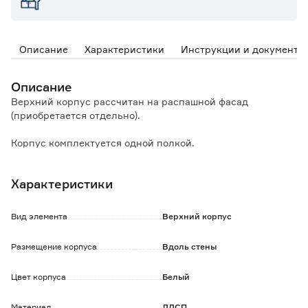
Описание
Характеристики
Инструкции и документы
Описание
Верхний корпус рассчитан на распашной фасад
(приобретается отдельно).
Корпус комплектуется одной полкой.
Товар поставляется в разобранном виде и требует
Характеристики
сборки.
Вид элемента
Верхний корпус
Размещение корпуса
Вдоль стены
Цвет корпуса
Белый
Материал
ЛДСП