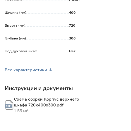
Ширина (мм)
400
Высота (мм)
720
Глубина (мм)
300
Под духовой шкаф
Нет
Под котел
Нет
Все характеристики
Комплектация
Корпус, полка, петли, навесы,
фурнитура для сборки
Инструкции и документы
Страна производства
Россия
Схема сборки Корпус верхнего
Вес брутто (кг)
11
шкафа 720х400х300.pdf
1.55 мб