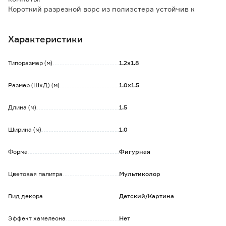
Короткий разрезной ворс из полиэстера устойчив к
истиранию и выцветанию.
Синтетическое волокно препятствует развитию грибков и
Характеристики
патогенных микроорганизмов.
Основа из термопластичной резины не скользит по полу,
обеспечивая дополнительную безопасность.
Типоразмер (м)
1.2х1.8
Особенности и преимущества:
Размер (ШхД) (м)
1.0х1.5
- износостойкость;
- противоскользящая основа;
Длина (м)
1.5
- стойкость цвета;
- гипоаллергенность.
Ширина (м)
1.0
Обратите внимание:
Для ухода рекомендуется использовать пылесос и
Форма
Фигурная
специальные неагрессивные средства для чистки
ковров.
Цветовая палитра
Мультиколор
Допускается чистка влажным ручным способом, либо
нечастая стирка в стиральной машинке на деликатном
Вид декора
Детский/Картина
режиме при температуре до 30 °С.
Во избежание деформации, сушка ковра должна быть
Эффект хамелеона
Нет
естественной.