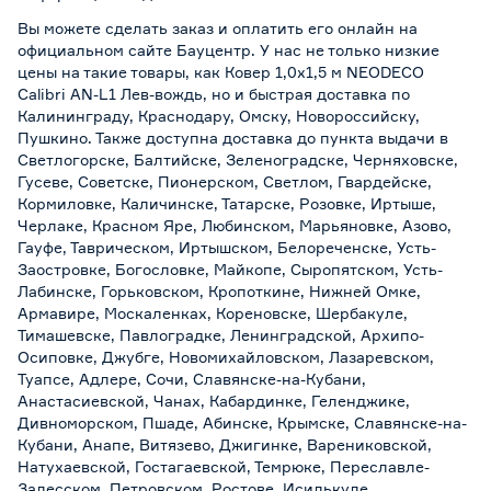
Вы можете сделать заказ и оплатить его онлайн на
официальном сайте Бауцентр. У нас не только низкие
цены на такие товары, как Ковер 1,0x1,5 м NEODECO
Calibri AN-L1 Лев-вождь, но и быстрая доставка по
Калининграду, Краснодару, Омску, Новороссийску,
Пушкино. Также доступна доставка до пункта выдачи в
Светлогорске, Балтийске, Зеленоградске, Черняховске,
Гусеве, Советске, Пионерском, Светлом, Гвардейске,
Кормиловке, Каличинске, Татарске, Розовке, Иртыше,
Черлаке, Красном Яре, Любинском, Марьяновке, Азово,
Гауфе, Таврическом, Иртышском, Белореченске, Усть-
Заостровке, Богословке, Майкопе, Сыропятском, Усть-
Лабинске, Горьковском, Кропоткине, Нижней Омке,
Армавире, Москаленках, Кореновске, Шербакуле,
Тимашевске, Павлоградке, Ленинградской, Архипо-
Осиповке, Джубге, Новомихайловском, Лазаревском,
Туапсе, Адлере, Сочи, Славянске-на-Кубани,
Анастасиевской, Чанах, Кабардинке, Геленджике,
Дивноморском, Пшаде, Абинске, Крымске, Славянске-на-
Кубани, Анапе, Витязево, Джигинке, Варениковской,
Натухаевской, Гостагаевской, Темрюке, Переславле-
Залесском, Петровском, Ростове, Исилькуле,