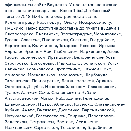
официальном сайте Бауцентр. У нас не только низкие
цены на такие товары, как Ковер 1,5х2,3 м бежевый
Toronto 7549_BX47, но и быстрая доставка по
Калининграду, Краснодару, Омску, Новороссийску,
Пушкино. Также доступна доставка до пункта выдачи в
Светлогорске, Балтийске, Зеленоградске, Черняховске,
Гусеве, Советске, Пионерском, Светлом, Гвардейске,
Кормиловке, Каличинске, Татарске, Розовке, Иртыше,
Черлаке, Красном Яре, Любинском, Марьяновке, Азово,
Гауфе, Таврическом, Иртышском, Белореченске, Усть-
Заостровке, Богословке, Майкопе, Сыропятском, Усть-
Лабинске, Горьковском, Кропоткине, Нижней Омке,
Армавире, Москаленках, Кореновске, Шербакуле,
Тимашевске, Павлоградке, Ленинградской, Архипо-
Осиповке, Джубге, Новомихайловском, Лазаревском,
Туапсе, Адлере, Сочи, Славянске-на-Кубани,
Анастасиевской, Чанах, Кабардинке, Геленджике,
Дивноморском, Пшаде, Абинске, Крымске, Славянске-на-
Кубани, Анапе, Витязево, Джигинке, Варениковской,
Натухаевской, Гостагаевской, Темрюке, Переславле-
Залесском, Петровском, Ростове, Исилькуле,
Называевске, Саргатском, Тюкалинске, Барабинске,