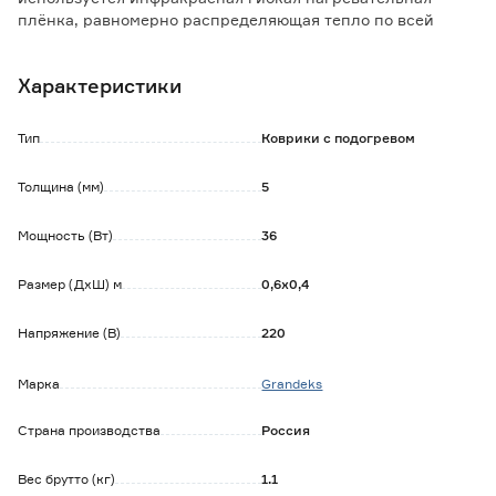
плёнка, равномерно распределяющая тепло по всей
площади.
Комфортная температура поддерживается
Характеристики
автоматически, не допуская перегрева. Инфракрасный
обогрев не сушит воздух, греет мягко, не обжигая, не
создает электро-магнитного излучения.
Тип
Коврики с подогревом
Коврик отличается низким энергопотреблением.
Толщина (мм)
5
Мощность (Вт)
36
Размер (ДхШ) м
0,6х0,4
Напряжение (В)
220
Марка
Grandeks
Страна производства
Россия
Вес брутто (кг)
1.1