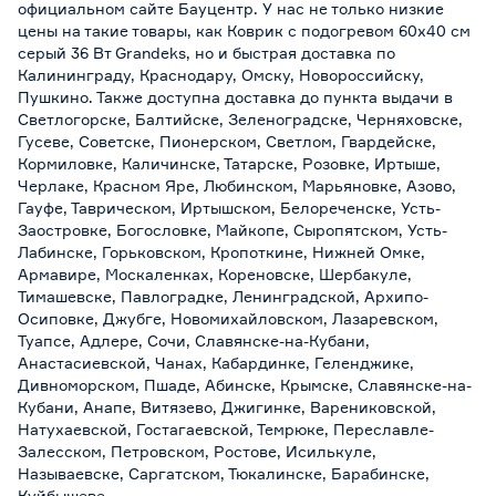
официальном сайте Бауцентр. У нас не только низкие
цены на такие товары, как Коврик с подогревом 60х40 см
серый 36 Вт Grandeks, но и быстрая доставка по
Калининграду, Краснодару, Омску, Новороссийску,
Пушкино. Также доступна доставка до пункта выдачи в
Светлогорске, Балтийске, Зеленоградске, Черняховске,
Гусеве, Советске, Пионерском, Светлом, Гвардейске,
Кормиловке, Каличинске, Татарске, Розовке, Иртыше,
Черлаке, Красном Яре, Любинском, Марьяновке, Азово,
Гауфе, Таврическом, Иртышском, Белореченске, Усть-
Заостровке, Богословке, Майкопе, Сыропятском, Усть-
Лабинске, Горьковском, Кропоткине, Нижней Омке,
Армавире, Москаленках, Кореновске, Шербакуле,
Тимашевске, Павлоградке, Ленинградской, Архипо-
Осиповке, Джубге, Новомихайловском, Лазаревском,
Туапсе, Адлере, Сочи, Славянске-на-Кубани,
Анастасиевской, Чанах, Кабардинке, Геленджике,
Дивноморском, Пшаде, Абинске, Крымске, Славянске-на-
Кубани, Анапе, Витязево, Джигинке, Варениковской,
Натухаевской, Гостагаевской, Темрюке, Переславле-
Залесском, Петровском, Ростове, Исилькуле,
Называевске, Саргатском, Тюкалинске, Барабинске,
Куйбышеве.