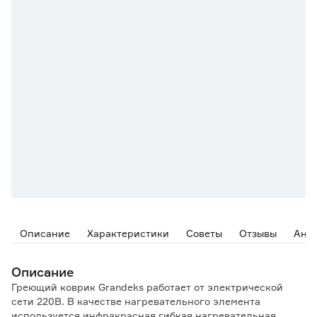
Описание
Характеристики
Советы
Отзывы
Ана
Описание
Греющий коврик Grandeks работает от электрической
сети 220В. В качестве нагревательного элемента
используется инфракрасная гибкая нагревательная