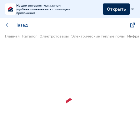
Нашим интернет-магазином
Открыть
удобнее пользоваться с помощью
приложения!
Назад
Главная
Каталог
Электротовары
Электрические теплые полы
Инфра