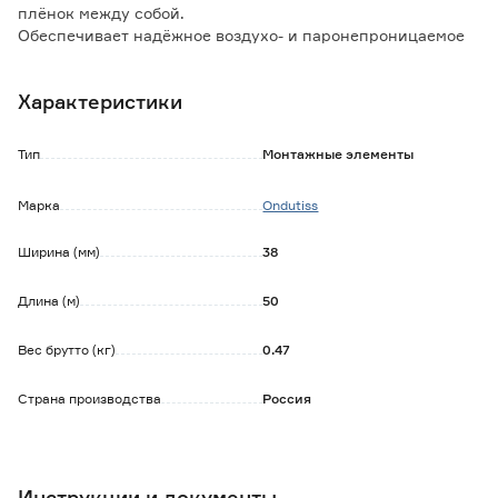
плёнок между собой.
Обеспечивает надёжное воздухо- и паронепроницаемое
соединение.
Характеристики
Применяется при температуре от -7°C до +30°C.
Температура эксплуатации от -40°C до +60°C.
Тип
Монтажные элементы
Марка
Ondutiss
Ширина (мм)
38
Длина (м)
50
Вес брутто (кг)
0.47
Страна производства
Россия
Инструкции и документы