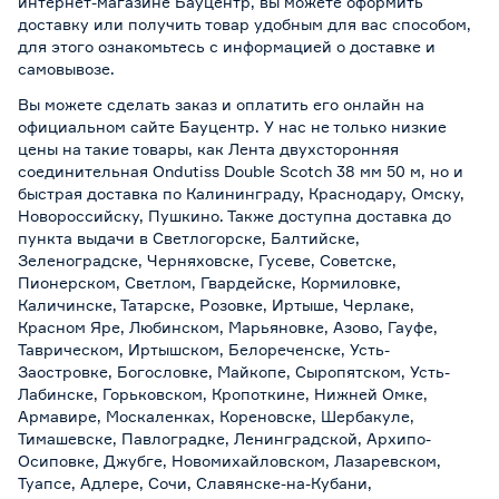
интернет-магазине Бауцентр, вы можете оформить
доставку или получить товар удобным для вас способом,
для этого ознакомьтесь с информацией о
доставке и
самовывозе
.
Вы можете сделать заказ и оплатить его онлайн на
официальном сайте Бауцентр. У нас не только низкие
цены на такие товары, как Лента двухсторонняя
соединительная Ondutiss Double Scotch 38 мм 50 м, но и
быстрая доставка по Калининграду, Краснодару, Омску,
Новороссийску, Пушкино. Также доступна доставка до
пункта выдачи в Светлогорске, Балтийске,
Зеленоградске, Черняховске, Гусеве, Советске,
Пионерском, Светлом, Гвардейске, Кормиловке,
Каличинске, Татарске, Розовке, Иртыше, Черлаке,
Красном Яре, Любинском, Марьяновке, Азово, Гауфе,
Таврическом, Иртышском, Белореченске, Усть-
Заостровке, Богословке, Майкопе, Сыропятском, Усть-
Лабинске, Горьковском, Кропоткине, Нижней Омке,
Армавире, Москаленках, Кореновске, Шербакуле,
Тимашевске, Павлоградке, Ленинградской, Архипо-
Осиповке, Джубге, Новомихайловском, Лазаревском,
Туапсе, Адлере, Сочи, Славянске-на-Кубани,