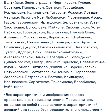
Балтийске, Зеленоградске, Черняховске, Гусеве,
Советске, Пионерском, Светлом, Гвардейске,
Кормиловке, Каличинске, Татарске, Розовке, Иртыше,
Черлаке, Красном Яре, Любинском, Марьяновке, Азово,
Гауфе, Таврическом, Иртышском, Белореченске, Усть-
Заостровке, Богословке, Майкопе, Сыропятском, Усть-
Лабинске, Горьковском, Кропоткине, Нижней Омке,
Армавире, Москаленках, Кореновске, Шербакуле,
Тимашевске, Павлоградке, Ленинградской, Архипо-
Осиповке, Джубге, Новомихайловском, Лазаревском,
Туапсе, Адлере, Сочи, Славянске-на-Кубани,
Анастасиевской, Чанах, Кабардинке, Геленджике,
Дивноморском, Пшаде, Абинске, Крымске, Славянске-на-
Кубани, Анапе, Витязево, Джигинке, Варениковской,
Натухаевской, Гостагаевской, Темрюке, Переславле-
Залесском, Петровском, Ростове, Исилькуле,
Называевске, Саргатском, Тюкалинске, Барабинске,
Куйбышеве.
*Все характеристики и изображения товаров
предоставлены производителями. Производитель
оставляет за собой право изменить характеристики/
внешний вид товара без предварительного уведомления