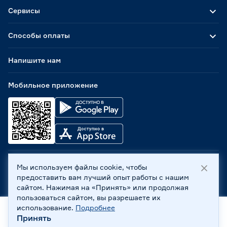
Сервисы
Способы оплаты
Напишите нам
Мобильное приложение
Мы используем файлы cookie, чтобы
ООО «Бауцентр Рус» 2004 -
2026
, 236029, г. Калининград,
предоставить вам лучший опыт работы с нашим
ул. А.Невского, 205. ИНН 7702596813, КПП 390601001 ©
сайтом. Нажимая на «Принять» или продолжая
Все права защищены
пользоваться сайтом, вы разрешаете их
Политика обработки персональных данных
использование.
Подробнее
Правовая информация
Принять
Главная
Каталог
Корзина
Профиль
Охрана труда