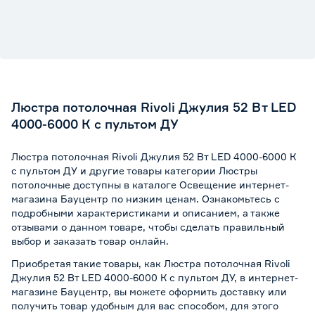
Тип крепления
Металлическая планка
Марка
Rivoli
Комплектность лампами
Да
Люстра потолочная Rivoli Джулия 52 Вт LED
Напряжение (В)
220
4000-6000 К с пультом ДУ
Степень защиты (IP)
20
Люстра потолочная Rivoli Джулия 52 Вт LED 4000-6000 К
с пультом ДУ и другие товары категории Люстры
Форма ламп
Светодиоды
потолочные доступны в каталоге Освещение интернет-
магазина Бауцентр по низким ценам. Ознакомьтесь с
Страна производства
Китай
подробными характеристиками и описанием, а также
отзывами о данном товаре, чтобы сделать правильный
Вес брутто (кг)
1.82
выбор и заказать товар онлайн.
Приобретая такие товары, как Люстра потолочная Rivoli
Джулия 52 Вт LED 4000-6000 К с пультом ДУ, в интернет-
магазине Бауцентр, вы можете оформить доставку или
получить товар удобным для вас способом, для этого