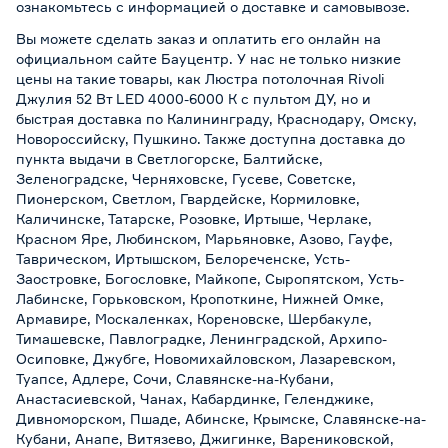
ознакомьтесь с информацией о
доставке и самовывозе
.
Вы можете сделать заказ и оплатить его онлайн на
официальном сайте Бауцентр. У нас не только низкие
цены на такие товары, как Люстра потолочная Rivoli
Джулия 52 Вт LED 4000-6000 К с пультом ДУ, но и
быстрая доставка по Калининграду, Краснодару, Омску,
Новороссийску, Пушкино. Также доступна доставка до
пункта выдачи в Светлогорске, Балтийске,
Зеленоградске, Черняховске, Гусеве, Советске,
Пионерском, Светлом, Гвардейске, Кормиловке,
Каличинске, Татарске, Розовке, Иртыше, Черлаке,
Красном Яре, Любинском, Марьяновке, Азово, Гауфе,
Таврическом, Иртышском, Белореченске, Усть-
Заостровке, Богословке, Майкопе, Сыропятском, Усть-
Лабинске, Горьковском, Кропоткине, Нижней Омке,
Армавире, Москаленках, Кореновске, Шербакуле,
Тимашевске, Павлоградке, Ленинградской, Архипо-
Осиповке, Джубге, Новомихайловском, Лазаревском,
Туапсе, Адлере, Сочи, Славянске-на-Кубани,
Анастасиевской, Чанах, Кабардинке, Геленджике,
Дивноморском, Пшаде, Абинске, Крымске, Славянске-на-
Кубани, Анапе, Витязево, Джигинке, Варениковской,