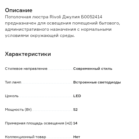
Описание
Потолочная люстра Rivoli Джулия Б0052414
предназначен для освещения помещений бытового,
административного назначения с нормальными
условиями окружающей среды.
Универсальная форма и цвет дают возможность
разместить люстру в большинстве интерьеров и
Характеристики
помещений. Близкое расположение к потолку дает
возможность разместить светильник в помещениях со
стандартными потолками.
Стилевое направление
Современный стиль
Управление светильником происходит с помощью пульта
ДУ, который входит в комплект поставки.
Тип ламп
Встроенные светодиоды
Преимущества:
Цоколь
LED
Возможность изменения цветовой температуры
освещения: «теплый» свет (3000 К), «дневной» свет (4500
К), «холодный» свет (6000 К). Также можно совмещать 2
Мощность (Вт)
52
оттенка сразу (теплый+холодный).
Функция ночного освещения со сниженным
Примерная площадь освещения (м2)
14
потреблением электроэнергии.
Функция диммирования для плавного нарастания
Коллекционный товар
Нет