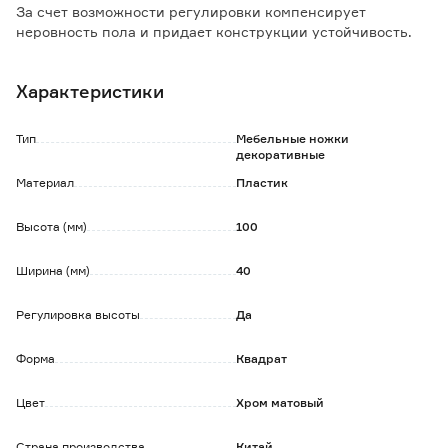
За счет возможности регулировки компенсирует
неровность пола и придает конструкции устойчивость.
Основание без острых краев не портит напольное
покрытие.
Характеристики
Крепится ко дну корпусной мебели, для крепежа
предусмотрены 4 отверстия.
Регулировка опоры осуществляется путем выкручивания
Тип
Мебельные ножки
нижней части до нужной высоты.
декоративные
Диапазон регулировки: 30 мм.
Материал
Пластик
Обратите внимание:
Высота (мм)
100
Крепеж в комплект не входит (приобретается отдельно).
Ширина (мм)
40
Регулировка высоты
Да
Форма
Квадрат
Цвет
Хром матовый
Страна производства
Китай