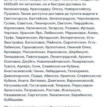
h100х40 мм металлик, но и быстрая доставка по
Калининграду, Краснодару, Омску, Новороссийску,
Пушкино. Также доступна доставка до пункта выдачи в
Светлогорске, Балтийске, Зеленоградске, Черняховске,
Гусеве, Советске, Пионерском, Светлом, Гвардейске,
Кормиловке, Каличинске, Татарске, Розовке, Иртыше,
Черлаке, Красном Яре, Любинском, Марьяновке, Азово,
Гауфе, Таврическом, Иртышском, Белореченске, Усть-
Заостровке, Богословке, Майкопе, Сыропятском, Усть-
Лабинске, Горьковском, Кропоткине, Нижней Омке,
Армавире, Москаленках, Кореновске, Шербакуле,
Тимашевске, Павлоградке, Ленинградской, Архипо-
Осиповке, Джубге, Новомихайловском, Лазаревском,
Туапсе, Адлере, Сочи, Славянске-на-Кубани,
Анастасиевской, Чанах, Кабардинке, Геленджике,
Дивноморском, Пшаде, Абинске, Крымске, Славянске-на-
Кубани, Анапе, Витязево, Джигинке, Варениковской,
Натухаевской, Гостагаевской, Темрюке, Переславле-
Залесском, Петровском, Ростове, Исилькуле,
Называевске, Саргатском, Тюкалинске, Барабинске,
Куйбышеве.