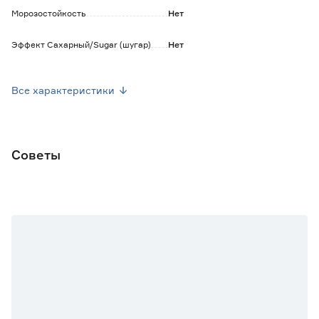
Морозостойкость
Нет
Эффект Сахарный/Sugar (шугар)
Нет
Количество в упаковке (шт)
48
Все характеристики
Эффект Карвинг/Carving (легкий
Нет
рельеф)
Количество в упаковке (м2)
0.93
Советы
Эффект Полуполированный/Lappato
Нет
(лаппато)
Типоразмер (см)
Другой размер
Фактический размер плитки (см)
6.5х29.8
Формат плитки (см)
Мелкий формат (от 20х20 и
менее)
Длина (мм)
298