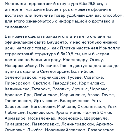
Монпелли терракотовый структура 6,5х29,8 см, в
интернет-магазине Бауцентр, вы можете оформить
доставку или получить товар удобным для вас способом,
для этого ознакомьтесь с информацией о
доставке и
самовывозе
.
Вы можете сделать заказ и оплатить его онлайн на
официальном сайте Бауцентр. У нас не только низкие
цены на такие товары, как Плитка настенная Монпелли
терракотовый структура 6,5х29,8 см, но и быстрая
доставка по Калининграду, Краснодару, Омску,
Новороссийску, Пушкино. Также доступна доставка до
пункта выдачи в Светлогорске, Балтийске,
Зеленоградске, Черняховске, Гусеве, Советске,
Пионерском, Светлом, Гвардейске, Кормиловке,
Каличинске, Татарске, Розовке, Иртыше, Черлаке,
Красном Яре, Любинском, Марьяновке, Азово, Гауфе,
Таврическом, Иртышском, Белореченске, Усть-
Заостровке, Богословке, Майкопе, Сыропятском, Усть-
Лабинске, Горьковском, Кропоткине, Нижней Омке,
Армавире, Москаленках, Кореновске, Шербакуле,
Тимашевске, Павлоградке, Ленинградской, Архипо-
Осиповке, Джубге, Новомихайловском, Лазаревском,