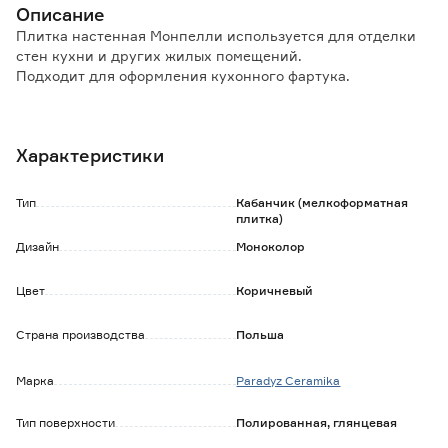
Описание
Плитка настенная Монпелли используется для отделки
стен кухни и других жилых помещений.
Подходит для оформления кухонного фартука.
Особенности и преимущества:
- покрытие устойчиво к влаге, не впитывает загрязнения;
Характеристики
- за поверхностью легко ухаживать.
Обратите внимание:
Тип
Кабанчик (мелкоформатная
Продажа и возврат данного товара осуществляется
плитка)
только целыми упаковками.
Дизайн
Моноколор
Претензии по качеству товара принимаются до укладки
плитки.
Цвет
Коричневый
Страна производства
Польша
Марка
Paradyz Ceramika
Тип поверхности
Полированная, глянцевая