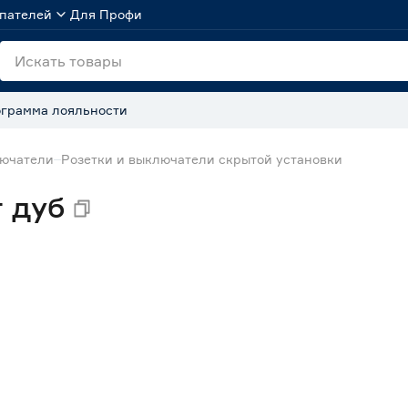
пателей
Для Профи
грамма лояльности
лючатели
Розетки и выключатели скрытой установки
т дуб