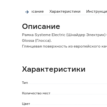
Описание
Характеристики
Инструкци
Описание
Рамка Systeme Electric (Шнайдер Электрик)
Glossa (Глосса).
Глянцевая поверхность из европейского ка
PС+ASA, стойкого к УФ-излучению и появл
Размер: 83x83 мм
Характеристики
Тип
Количество мест
Цвет