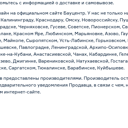
комьтесь с информацией о
доставке и самовывозе
.
лайн на официальном сайте Бауцентр. У нас не только н
по Калининграду, Краснодару, Омску, Новороссийску, Пу
радске, Черняховске, Гусеве, Советске, Пионерском, С
рлаке, Красном Яре, Любинском, Марьяновке, Азово, Га
е, Майкопе, Сыропятском, Усть-Лабинске, Горьковском,
ашевске, Павлоградке, Ленинградской, Архипо-Осиповк
ске-на-Кубани, Анастасиевской, Чанах, Кабардинке, Ге
зево, Джигинке, Варениковской, Натухаевской, Гостаг
ске, Саргатском, Тюкалинске, Барабинске, Куйбышеве.
в предоставлены производителями. Производитель ост
дварительного уведомления Продавца, в связи с чем, н
м интернет-сайте.