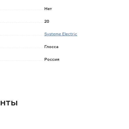
Нет
20
Systeme Electric
Глосса
Россия
0.017
енты