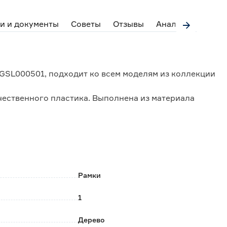
и и документы
Советы
Отзывы
Аналоги
 GSL000501, подходит ко всем моделям из коллекции
чественного пластика. Выполнена из материала
ению царапин.
Рамки
1
Дерево