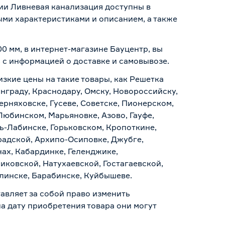
ии Ливневая канализация доступны в
ми характеристиками и описанием, а также
0 мм, в интернет-магазине Бауцентр, вы
ь с информацией о
доставке и самовывозе
.
изкие цены на такие товары, как Решетка
нграду, Краснодару, Омску, Новороссийску,
ерняховске, Гусеве, Советске, Пионерском,
Любинском, Марьяновке, Азово, Гауфе,
ь-Лабинске, Горьковском, Кропоткине,
радской, Архипо-Осиповке, Джубге,
нах, Кабардинке, Геленджике,
иковской, Натухаевской, Гостагаевской,
алинске, Барабинске, Куйбышеве.
авляет за собой право изменить
а дату приобретения товара они могут