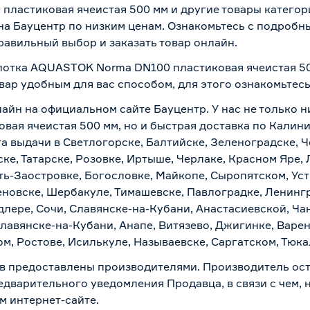
пластиковая ячеистая 500 мм и другие товары категор
а Бауцентр по низким ценам. Ознакомьтесь с подробны
равильный выбор и заказать товар онлайн.
 лотка AQUASTOK Norma DN100 пластиковая ячеистая 50
вар удобным для вас способом, для этого ознакомьтес
лайн на официальном сайте Бауцентр. У нас не только н
ая ячеистая 500 мм, но и быстрая доставка по Калини
а выдачи в Светлогорске, Балтийске, Зеленоградске, Ч
ке, Татарске, Розовке, Иртыше, Черлаке, Красном Яре, 
ть-Заостровке, Богословке, Майкопе, Сыропятском, Уст
новске, Шербакуле, Тимашевске, Павлоградке, Ленинг
лере, Сочи, Славянске-на-Кубани, Анастасиевской, Ча
лавянске-на-Кубани, Анапе, Витязево, Джигинке, Варен
м, Ростове, Исилькуле, Называевске, Саргатском, Тюк
в предоставлены производителями. Производитель ост
дварительного уведомления Продавца, в связи с чем, н
м интернет-сайте.