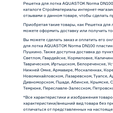
Решетка для лотка AQUASTOK Norma DN100 
каталоге Стройматериалы интернет-магазин
отзывами о данном товаре, чтобы сделать п
Приобретая такие товары, как Решетка для
можете оформить доставку или получить то
Вы можете сделать заказ и оплатить его он
для лотка AQUASTOK Norma DN100 пластиков
Пушкино. Также доступна доставка до пункт
Светлом, Гвардейске, Кормиловке, Каличинс
Таврическом, Иртышском, Белореченске, Ус
Нижней Омке, Армавире, Москаленках, Коре
Новомихайловском, Лазаревском, Туапсе, Ад
Дивноморском, Пшаде, Абинске, Крымске, С
Темрюке, Переславле-Залесском, Петровско
*Все характеристики и изображения товаро
характеристики/внешний вид товара без пре
отличаться от представленных на настояще