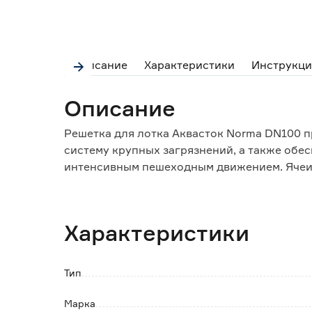
Описание
Характеристики
Инструкци
Описание
Решетка для лотка Аквасток Norma DN100 
систему крупных загрязнений, а также обес
интенсивным пешеходным движением. Ячеис
обладает более высокой пропускной способ
позволяет установку в любых пешеходных з
Специальный крепеж (приобретается дополн
Характеристики
исключив случайное или умышленное смещен
перепадам температур, разрушающему дейс
почвенных сред.
Тип
Марка