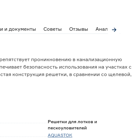
и и документы
Советы
Отзывы
Аналоги
препятствует проникновению в канализационную
печивает безопасность использования на участках с
тая конструкция решетки, в сравнении со щелевой,
ностью. Соответствует классу нагрузки A15, что
онах без доступа автомобильного транспорта.
ительно) позволяет закрепить решетку на лотке,
ие. Изготовлена из пластика, устойчивого к
твию атмосферных факторов и агрессивных
Решетки для лотков и
пескоуловителей
AQUASTOK