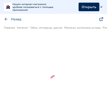
Нашим интернет-магазином
Открыть
удобнее пользоваться с помощью
приложения!
Назад
Главная
Каталог
Обои, интерьер, декор
Жалюзи, рулонные шторы
Ри
Нет в наличии