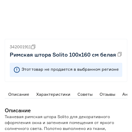
342001911
Римская штора Solito 100х160 см белая
Этот товар не продается в выбранном регионе
Описание
Характеристики
Советы
Отзывы
Ана
Описание
Тканевая римская штора Solito для декоративного
оформления окна и затенения помещения от яркого
солнечного света. Полотно выполнено из ткани,