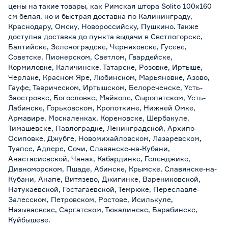
цены на такие товары, как Римская штора Solito 100х160
см белая, но и быстрая доставка по Калининграду,
Краснодару, Омску, Новороссийску, Пушкино. Также
доступна доставка до пункта выдачи в Светлогорске,
Балтийске, Зеленоградске, Черняховске, Гусеве,
Советске, Пионерском, Светлом, Гвардейске,
Кормиловке, Каличинске, Татарске, Розовке, Иртыше,
Черлаке, Красном Яре, Любинском, Марьяновке, Азово,
Гауфе, Таврическом, Иртышском, Белореченске, Усть-
Заостровке, Богословке, Майкопе, Сыропятском, Усть-
Лабинске, Горьковском, Кропоткине, Нижней Омке,
Армавире, Москаленках, Кореновске, Шербакуле,
Тимашевске, Павлоградке, Ленинградской, Архипо-
Осиповке, Джубге, Новомихайловском, Лазаревском,
Туапсе, Адлере, Сочи, Славянске-на-Кубани,
Анастасиевской, Чанах, Кабардинке, Геленджике,
Дивноморском, Пшаде, Абинске, Крымске, Славянске-на-
Кубани, Анапе, Витязево, Джигинке, Варениковской,
Натухаевской, Гостагаевской, Темрюке, Переславле-
Залесском, Петровском, Ростове, Исилькуле,
Называевске, Саргатском, Тюкалинске, Барабинске,
Куйбышеве.