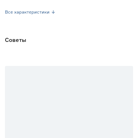
Марка
Эскар
Все характеристики
Страна производства
Россия
Вес брутто (кг)
0.98
Советы
Тип механизма
Веревочный