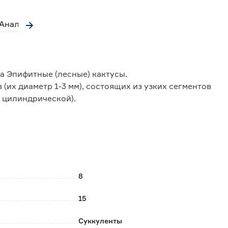
Аналоги
тва Эпифитные (лесные) кактусы.
(их диаметр 1-3 мм), состоящих из узких сегментов
 цилиндрической).
ируют «шапочку», колючки отсутствуют. Отличается
 похожие на колокольчики, размещаются на верхушке
декоративнолиственного ампельного.
8
15
Суккуленты