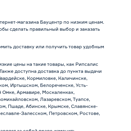
нтернет-магазина Бауцентр по низким ценам.
тобы сделать правильный выбор и заказать
ормить доставку или получить товар удобным
изкие цены на такие товары, как Рипсалис
 Также доступна доставка до пункта выдачи
Гвардейске, Кормиловке, Каличинске,
ском, Иртышском, Белореченске, Усть-
й Омке, Армавире, Москаленках,
омихайловском, Лазаревском, Туапсе,
ом, Пшаде, Абинске, Крымске, Славянске-
реславле-Залесском, Петровском, Ростове,
авляет за собой право изменить