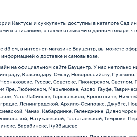
ории Кактусы и суккуленты доступны в каталоге Сад и
ми и описанием, а также отзывами о данном товаре, ч
с d8 см, в интернет-магазине Бауцентр, вы можете оф
 с информацией о
доставке и самовывозе
.
лайн на официальном сайте Бауцентр. У нас не только н
нинграду, Краснодару, Омску, Новороссийску, Пушкино.
 Черняховске, Гусеве, Советске, Пионерском, Светлом, 
ом Яре, Любинском, Марьяновке, Азово, Гауфе, Тавриче
ском, Усть-Лабинске, Горьковском, Кропоткине, Нижне
градке, Ленинградской, Архипо-Осиповке, Джубге, Нов
асиевской, Чанах, Кабардинке, Геленджике, Дивноморск
ениковской, Натухаевской, Гостагаевской, Темрюке, Пе
линске, Барабинске, Куйбышеве.
в предоставлены производителями. Производитель ост