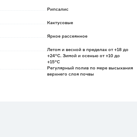
Рипсалис
Кактусовые
Яркое рассеянное
Летом и весной в пределах от +18 до
+24°С. Зимой и осенью от +10 до
+15°С
Регулярный полив по мере высыхания
верхнего слоя почвы
Пористый минеральный субстрат для
суккулентов
Флобас
Турция
0