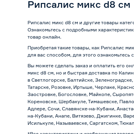
Рипсалис микс d8 см
Рипсалис микс d8 см и другие товары катег
Ознакомьтесь с подробными характеристика
товар онлайн.
Приобретая такие товары, как Рипсалис мик
для вас способом, для этого ознакомьтесь
Вы можете сделать заказ и оплатить его он
микс d8 см, но и быстрая доставка по Кали
в Светлогорске, Балтийске, Зеленоградске,
Татарске, Розовке, Иртыше, Черлаке, Красн
Заостровке, Богословке, Майкопе, Сыропят
Кореновске, Шербакуле, Тимашевске, Павло
Адлере, Сочи, Славянске-на-Кубани, Анаст
на-Кубани, Анапе, Витязево, Джигинке, Вар
Исилькуле, Называевске, Саргатском, Тюка
*Все характеристики и изображения товаро