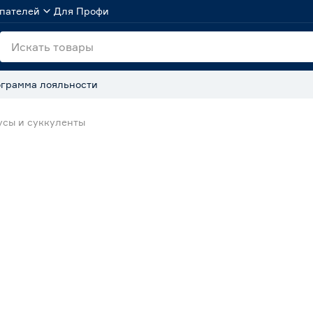
пателей
Для Профи
грамма лояльности
усы и суккуленты