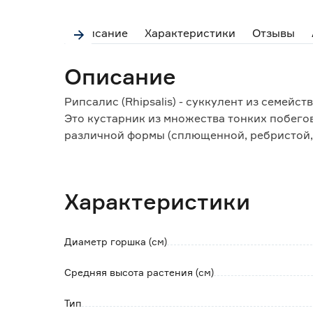
Описание
Характеристики
Отзывы
Описание
Рипсалис (Rhipsalis) - суккулент из семейс
Это кустарник из множества тонких побегов 
различной формы (сплющенной, ребристой,
Побеги свисают образуя каскад, либо форм
наличием воздушных корней.
Цветки мелкие белые, розовые или желтые,
Характеристики
стебля, либо по всей его длине.
Растение часто выращивается в качестве 
Диаметр горшка (см)
Средняя высота растения (см)
Тип