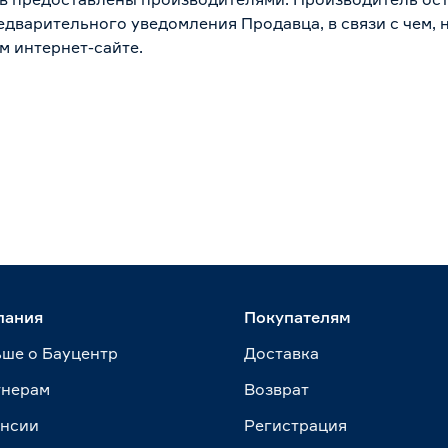
дварительного уведомления Продавца, в связи с чем, н
м интернет-сайте.
пания
Покупателям
ше о Бауцентр
Доставка
тнерам
Возврат
ансии
Регистрация