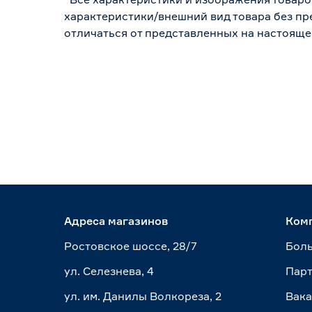
характеристики/внешний вид товара без пре
отличаться от представленных на настояще
Адреса магазинов
Ком
Ростовское шоссе, 28/7
Боль
ул. Селезнева, 4
Пар
ул. им. Данилы Волкореза, 2
Вак