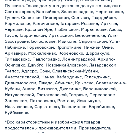
Пушкино. Также доступна доставка до пункта выдачи в
Светлогорске, Балтийске, Зеленоградске, Черняховске,
Гусеве, Советске, Пионерском, Светлом, Гвардейске,
Кормиловке, Каличинске, Татарске, Розовке, Иртыше,
Черлаке, Красном Яре, Любинском, Марьяновке, Азово,
Гауфе, Таврическом, Иртышском, Белореченске, Усть-
Заостровке, Богословке, Майкопе, Сыропятском, Усть-
Лабинске, Горьковском, Кропоткине, Нижней Омке,
Армавире, Москаленках, Кореновске, Шербакуле,
Тимашевске, Павлоградке, Ленинградской, Архипо-
Осиповке, Джубге, Новомихайловском, Лазаревском,
Туапсе, Адлере, Сочи, Славянске-на-Кубани,
Анастасиевской, Чанах, Кабардинке, Геленджике,
Дивноморском, Пшаде, Абинске, Крымске, Славянске-на-
Кубани, Анапе, Витязево, Джигинке, Варениковской,
Натухаевской, Гостагаевской, Темрюке, Переславле-
Залесском, Петровском, Ростове, Исилькуле,
Называевске, Саргатском, Тюкалинске, Барабинске,
Куйбышеве.
*Все характеристики и изображения товаров
предоставлены производителями. Производитель