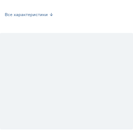
Вес брутто (кг)
0.85
Все характеристики
Страна производства
Китай