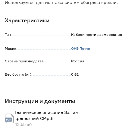
Используется для монтажа систем обогрева кровли.
Помогает создать оптимальное распределение кабеля.
Характеристики
50 шт в упаковке.
Тип
Кабели против замерзания
Марка
ОКБ Гамма
Страна производства
Россия
Вес брутто (кг)
0.62
Инструкции и документы
Техническое описание Зажим
крепежный СР.pdf
42.55 кб