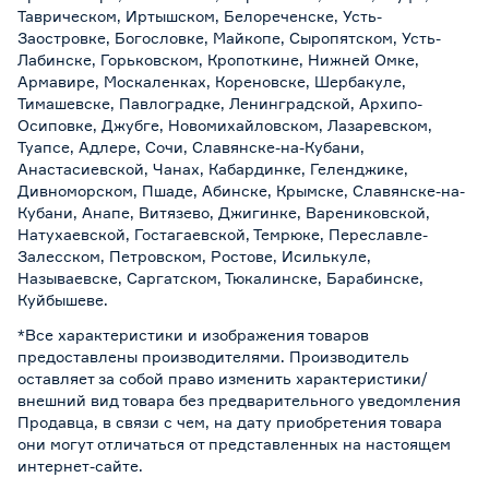
Таврическом, Иртышском, Белореченске, Усть-
Заостровке, Богословке, Майкопе, Сыропятском, Усть-
Лабинске, Горьковском, Кропоткине, Нижней Омке,
Армавире, Москаленках, Кореновске, Шербакуле,
Тимашевске, Павлоградке, Ленинградской, Архипо-
Осиповке, Джубге, Новомихайловском, Лазаревском,
Туапсе, Адлере, Сочи, Славянске-на-Кубани,
Анастасиевской, Чанах, Кабардинке, Геленджике,
Дивноморском, Пшаде, Абинске, Крымске, Славянске-на-
Кубани, Анапе, Витязево, Джигинке, Варениковской,
Натухаевской, Гостагаевской, Темрюке, Переславле-
Залесском, Петровском, Ростове, Исилькуле,
Называевске, Саргатском, Тюкалинске, Барабинске,
Куйбышеве.
*Все характеристики и изображения товаров
предоставлены производителями. Производитель
оставляет за собой право изменить характеристики/
внешний вид товара без предварительного уведомления
Продавца, в связи с чем, на дату приобретения товара
они могут отличаться от представленных на настоящем
интернет-сайте.