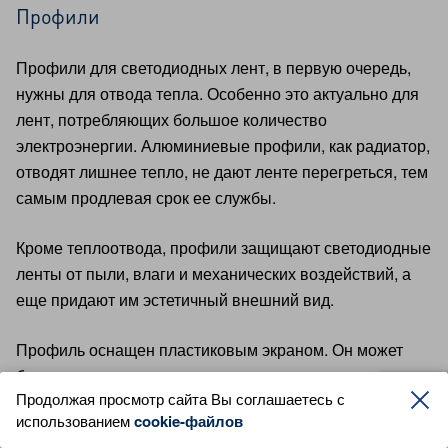
Профили
Профили для светодиодных лент, в первую очередь,
нужны для отвода тепла. Особенно это актуально для
лент, потребляющих большое количество
электроэнергии. Алюминиевые профили, как радиатор,
отводят лишнее тепло, не дают ленте перегреться, тем
самым продлевая срок ее службы.
Кроме теплоотвода, профили защищают светодиодные
ленты от пыли, влаги и механических воздействий, а
еще придают им эстетичный внешний вид.
Профиль оснащен пластиковым экраном. Он может
быть матовым или прозрачным, что влияет на
Продолжая просмотр сайта Вы соглашаетесь с
интенсивность освещения. Прозрачный экран создает
использованием
cookie-файлов
более резкий свет, а матовый рассеивает его.