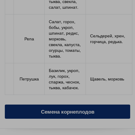
тыква, свекла,
салат, шпинат.
Салат, горох,
бобы, укроп,
шпинат, редис,
Сельдерей, хрен,
Репа
морковь,
горчица, редька.
свекла, капуста,
огурцы, томаты,
тыква.
Базилик, укроп,
лук, горох,
Петрушка
Щавель, морковь
спаржа, чеснок,
тыква, кабачок.
Семена корнеплодов