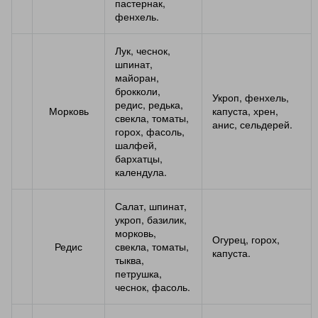
пастернак,
фенхель.
Лук, чеснок,
шпинат,
майоран,
брокколи,
Укроп, фенхель,
редис, редька,
Морковь
капуста, хрен,
свекла, томаты,
анис, сельдерей.
горох, фасоль,
шалфей,
бархатцы,
календула.
Салат, шпинат,
укроп, базилик,
морковь,
Огурец, горох,
Редис
свекла, томаты,
капуста.
тыква,
петрушка,
чеснок, фасоль.