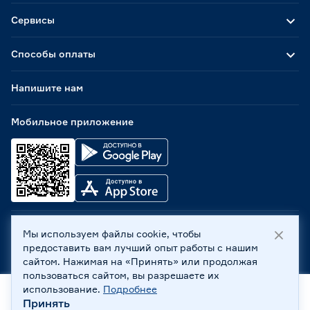
Сервисы
Способы оплаты
Напишите нам
Мобильное приложение
Мы используем файлы cookie, чтобы
ООО «Бауцентр Рус» 2004 -
2026
, 236029, г. Калининград,
предоставить вам лучший опыт работы с нашим
ул. А.Невского, 205. ИНН 7702596813, КПП 390601001 ©
сайтом. Нажимая на «Принять» или продолжая
Все права защищены
пользоваться сайтом, вы разрешаете их
Политика обработки персональных данных
использование.
Подробнее
Правовая информация
Принять
Главная
Каталог
Корзина
Профиль
Охрана труда