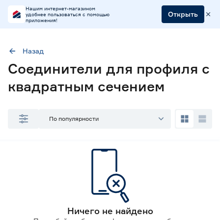
Нашим интернет-магазином
Открыть
удобнее пользоваться с помощью
приложения!
Назад
Наличие в магазинах
Соединители для профиля с
Ростовское шоссе, 28/7
квадратным сечением
ул. Селезнева, 4
ул. им. Данилы Волкореза, 2
По популярности
Ничего не найдено