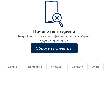
Марка
100Acryl
27
Ещё 9
1ACReal
2
Ничего не найдено
1Marka
8
Попробуйте сбросить фильтры или выбрать
Ширина (см)
AM.PM
8
другие значения
AQUATEK
28
70
9
Сбросить фильтры
Ещё 26
75
4
80
5
Высота (см)
90
2
Белые
Под мрамор
МетаКам
Cersanit
Onika
100
1
45
48
49.5
Ещё 17
50
51.5
51.9
Цвет
Белый
133
Под дерево
8
Под камень
3