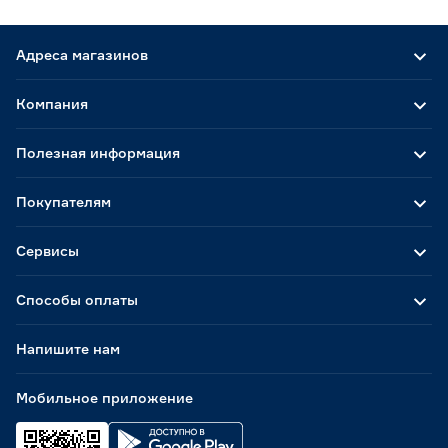
Форма ванны
Адреса магазинов
Прямоугольная
120
Компания
Угловая
24
Полезная информация
Страна производства
Беларусь
1
Покупателям
Китай
5
Польша
3
Сервисы
Россия
135
Способы оплаты
Гарантия
1 год
30
Напишите нам
15 лет
6
2 года
106
Мобильное приложение
5 лет
2