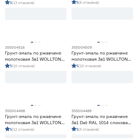
красно‑коричневая 20 кг
светло‑серая 0,9 кг
5
(6 отзывов)
5
(13 отзывов)
355004516
355004509
Грунт‑эмаль по ржавчине
Грунт‑эмаль по ржавчине
молотковая 3в1 WOLLTON
молотковая 3в1 WOLLTON
светло‑серая 1,9 кг
RAL 9005 черная 1,9 кг
5
(10 отзывов)
5
(10 отзывов)
355004498
355004489
Грунт‑эмаль по ржавчине
Грунт‑эмаль по ржавчине
молотковая 3в1 WOLLTON
3в1 Dali RAL 1014 слоновая
RAL 6005 темно‑зеленая 0,9
кость 0,75 л
5
(12 отзывов)
5
(5 отзывов)
кг