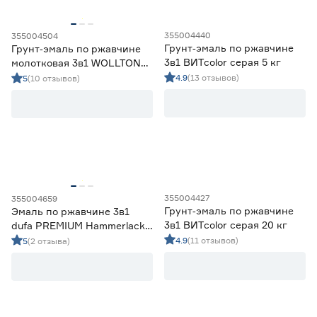
355004440
355004504
Грунт‑эмаль по ржавчине
Грунт‑эмаль по ржавчине
3в1 ВИТcolor серая 5 кг
молотковая 3в1 WOLLTON
RAL 8017 коричневая 0,9 кг
4.9
(13 отзывов)
5
(10 отзывов)
355004427
355004659
Грунт‑эмаль по ржавчине
Эмаль по ржавчине 3в1
3в1 ВИТcolor серая 20 кг
dufa PREMIUM Hammerlack
Glatt белая (база 1) 2,5 л
4.9
(11 отзывов)
5
(2 отзыва)