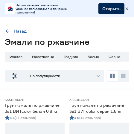
Нашим интернет-магазином
Открыть
удобнее пользоваться с помощью
приложения!
Назад
Наличие в магазинах
Эмали по ржавчине
Ростовское шоссе, 28/7
ул. Селезнева, 4
Wollton
Молотковые
Гладкие
Белые
Серые
Ч
ул. им. Данилы Волкореза, 2
По популярности
Тип
Эмали белые
20
Эмали для колеровки
6
355004426
355004438
Эмали цветные
159
Грунт‑эмаль по ржавчине
Грунт‑эмаль по ржавчине
3в1 ВИТcolor белая 0,8 кг
3в1 ВИТcolor серая 1,8 кг
Цена
4.4
(11 отзывов)
4.9
(14 отзывов)
от
до