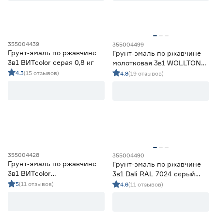
Цвет
Бежевый
2
355004439
355004499
Грунт‑эмаль по ржавчине
Ещё 6
Грунт‑эмаль по ржавчине
Белый
19
3в1 ВИТcolor серая 0,8 кг
молотковая 3в1 WOLLTON
Бесцветный
3
RAL 9005 черная 0,9 кг
4.3
(15 отзывов)
4.8
(19 отзывов)
Структура
Желтый
6
Зеленый
17
Гладкая
114
Графит
11
Молотковая
60
Запах
355004428
355004490
Да
183
Грунт‑эмаль по ржавчине
Грунт‑эмаль по ржавчине
Нет
2
3в1 ВИТcolor
3в1 Dali RAL 7024 серый
красно‑коричневая 0,8 кг
графит 2 л
5
(11 отзывов)
4.6
(11 отзывов)
Масса (кг)
от
до