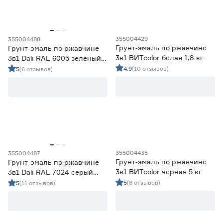
Объём (л)
355004429
355004488
Грунт‑эмаль по ржавчине
от
до
Грунт‑эмаль по ржавчине
3в1 ВИТcolor белая 1,8 кг
3в1 Dali RAL 6005 зеленый
мох 0,75 л
4.9
(10 отзывов)
5
(6 отзывов)
Степень блеска
Глянцевая
119
Матовая
25
Полуглянцевая
2
Полуматовая
16
Шелковисто-матовая
23
355004435
355004487
Грунт‑эмаль по ржавчине
Грунт‑эмаль по ржавчине
Марка
3в1 ВИТcolor черная 5 кг
3в1 Dali RAL 7024 серый
графит 0,75 л
5
(8 отзывов)
5
(11 отзывов)
Dali
51
Ещё 4
dufa
23
FERRUM LAB
21
Страна производства