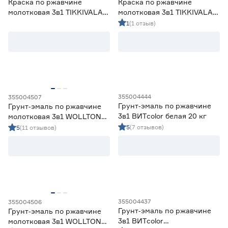
Краска по ржавчине
Краска по ржавчине
молотковая 3в1 TIKKIVALA
молотковая 3в1 TIKKIVALA
Metallista Hammer
Metallista Hammer
1
(1 отзыв)
серебристая (база HC) 0,9 л
серебристая (база HC) 2,5 л
355004444
355004507
Грунт‑эмаль по ржавчине
Грунт‑эмаль по ржавчине
3в1 ВИТcolor белая 20 кг
молотковая 3в1 WOLLTON
шоколадная 0,9 кг
5
(7 отзывов)
5
(11 отзывов)
355004437
355004506
Грунт‑эмаль по ржавчине
Грунт‑эмаль по ржавчине
3в1 ВИТcolor
молотковая 3в1 WOLLTON