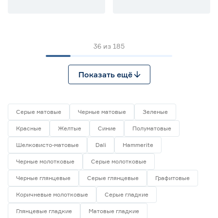
36
из
185
Показать ещё
Серые матовые
Черные матовые
Зеленые
Красные
Желтые
Синие
Полуматовые
Шелковисто-матовые
Dali
Hammerite
Черные молотковые
Серые молотковые
Черные глянцевые
Серые глянцевые
Графитовые
Коричневые молотковые
Серые гладкие
Глянцевые гладкие
Матовые гладкие