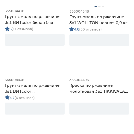
355004430
355004348
Грунт‑эмаль по ржавчине
Грунт‑эмаль по ржавчине
3в1 ВИТcolor белая 5 кг
3в1 WOLLTON черная 0,9 кг
5
(11 отзывов)
4.8
(30 отзывов)
355004436
355004495
Грунт‑эмаль по ржавчине
Краска по ржавчине
3в1 ВИТcolor
молотковая 3в1 TIKKIVALA
красно‑коричневая 5 кг
Metallista Hammer
4.7
(6 отзывов)
серебристая (база HC) 0,4 л