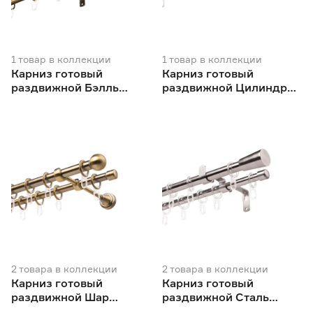
Ещё 17
Белое золото
19
Белый
65
Вид комплектующего
Белый ясень
5
Бронза
2
Держатель
109
1
товар
в коллекции
1
товар
в коллекции
Карниз готовый
Карниз готовый
Ещё 3
Карниз-комплект
103
раздвижной Бэлль
раздвижной Цилиндр
Кольца
25
античное золото
античное золото
Материал
Крючки
17
диаметр 19мм
диаметр 19мм
Наконечник
168
Дерево, металл
9
Металл
461
Металл, пластик
21
Пластик
25
Длина (м)
0.8
1
1.2
Ещё 10
2
товара
в коллекции
2
товара
в коллекции
Карниз готовый
Карниз готовый
1.4
1.5
1.6
Диаметр (мм)
раздвижной Шар
раздвижной Сталь
античное золото
диаметр 19мм