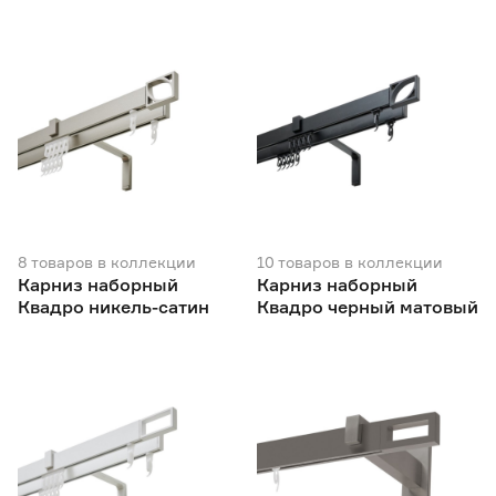
2
10
16
диаметр 19мм
Ещё 1
19
20
25
Количество рядов
1
2
3
Марка
ARTTEX
100
8
товаров
в коллекции
10
товаров
в коллекции
Карниз наборный
Карниз наборный
Ещё 4
Legrand
31
Квадро никель-сатин
Квадро черный матовый
NEODECO
19
Страна производства
no name
26
Orbis
125
Беларусь
168
Китай
122
Россия
232