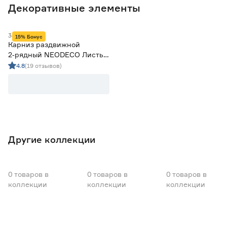
2
Декоративные элементы
342009838
15% Бонус
Карниз раздвижной
2‑рядный NEODECO Листья
d16‑19 мм белое золото 1,6‑3
4.8
(19 отзывов)
м
Другие коллекции
0
товаров
в
0
товаров
в
0
товаров
в
коллекции
коллекции
коллекции