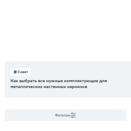
Карниз-комплект
1
Материал
Металл
1
Длина (м)
3
Совет
Как выбрать все нужные комплектующие для
Диаметр (мм)
металлических настенных карнизов
19
Фильтры
Количество рядов