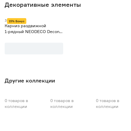
1
Декоративные элементы
344000122
15% Бонус
Карниз раздвижной
1‑рядный NEODECO Decone
d16‑19 мм белый матовый
1,6‑3 м
Другие коллекции
0
товаров
в
0
товаров
в
0
товаров
в
коллекции
коллекции
коллекции