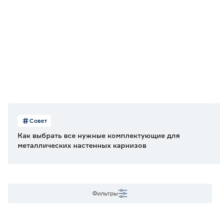
Карниз-комплект
1
Материал
Металл
1
Длина (м)
3
Совет
Как выбрать все нужные комплектующие для
Диаметр (мм)
металлических настенных карнизов
19
Фильтры
Количество рядов