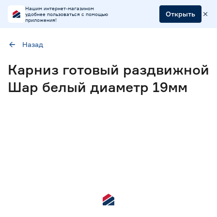
Нашим интернет-магазином
Открыть
удобнее пользоваться с помощью
приложения!
Назад
Наличие в магазинах
Карниз готовый раздвижной
Ростовское шоссе, 28/7
Шар белый диаметр 19мм
ул. Селезнева, 4
ул. им. Данилы Волкореза, 2
Монтаж карниза
Настенный классический
1
Цвет
Белый
1
Вид комплектующего