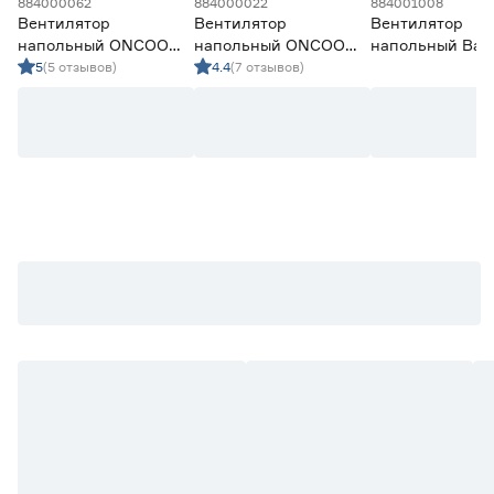
884000062
884000022
884001008
Вентилятор
Вентилятор
Вентилятор
напольный ONCOOL
напольный ONCOOL
напольный Ball
37 Вт 24 см
40 Вт устойчивый с
BIF‑20D 91 см
5
(5 отзывов)
4.4
(7 отзывов)
малошумный с
таймером 43 см
пультом