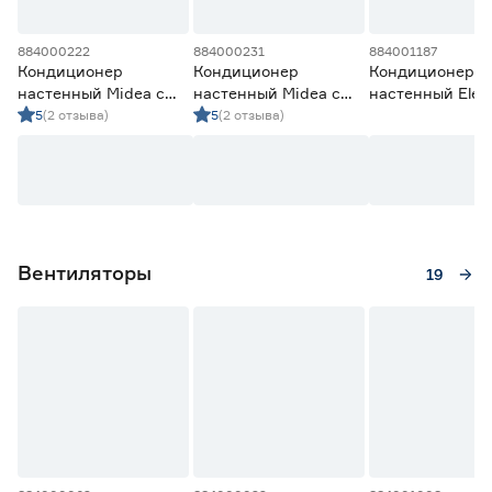
884000222
884000231
884001187
Кондиционер
Кондиционер
Кондиционер
настенный Midea с
настенный Midea с
настенный Elect
Wi‑Fi 7 kBTU
Wi‑Fi 9 kBTU
EACS‑07HSK/N3
5
(2 отзыва)
5
(2 отзыва)
kBTU
Вентиляторы
19