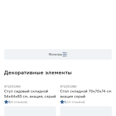
от
до
Основной материал
Дерево
8
Цвет
Натуральный
2
Фильтры
Серый
6
Количество персон
Декоративные элементы
1
2
4
971001384
971001380
Стул садовый складной
Стол складной 70х70х74 см
6
54х44х85 см, акация, серый
акация серый
5
(6 отзывов)
5
(10 отзывов)
Макс. нагрузка на посадочное место (кг)