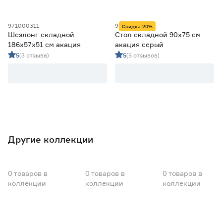
971000311
971000331
Скидка 20%
Шезлонг складной
Стол складной 90х75 см
186x57х51 см акация
акация серый
5
(3 отзыва)
5
(5 отзывов)
Другие коллекции
0
товаров
в
0
товаров
в
0
товаров
в
коллекции
коллекции
коллекции