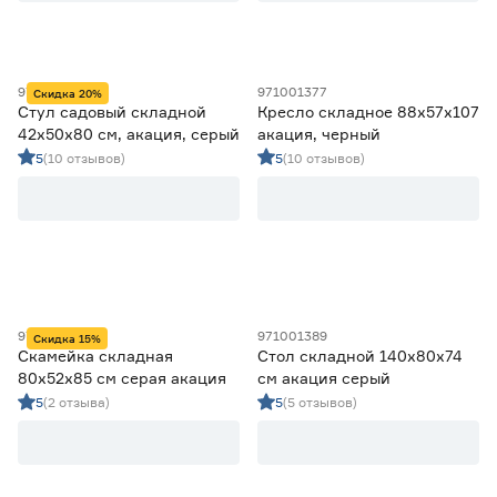
90
130
971001383
971001377
Скидка 20%
Стул садовый складной
Кресло складное 88x57x107
42х50х80 см, акация, серый
акация, черный
Регулировка спинки
5
(10 отзывов)
5
(10 отзывов)
Да
1
Складная конструкция
Да
8
Гарантия
971001387
971001389
Скидка 15%
Скамейка складная
Стол складной 140х80х74
1 год
4
80х52х85 см серая акация
см акация серый
2 года
4
5
(2 отзыва)
5
(5 отзывов)