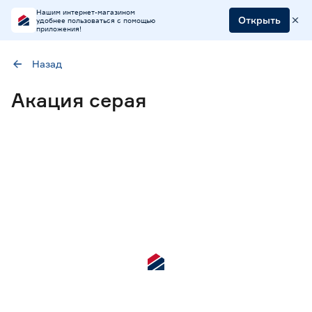
Нашим интернет-магазином
Открыть
удобнее пользоваться с помощью
приложения!
Назад
Наличие в магазинах
Акация серая
Ростовское шоссе, 28/7
ул. Селезнева, 4
ул. им. Данилы Волкореза, 2
Тип
Садовые кресла
1
Садовые столы
3
Садовые стулья и скамейки
3
Шезлонги
1
Цена