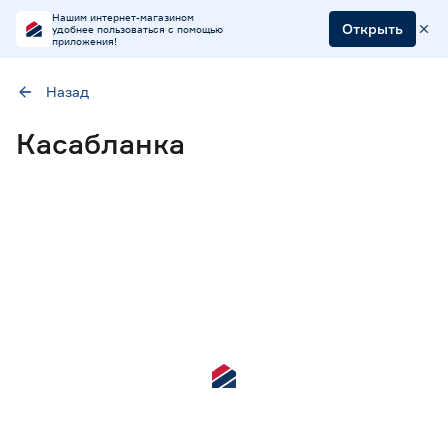
Нашим интернет-магазином
Открыть
удобнее пользоваться с помощью
приложения!
Назад
Наличие в магазинах
Касабланка
Ростовское шоссе, 28/7
ул. Селезнева, 4
ул. им. Данилы Волкореза, 2
Тип
Комплекты мебели
1
Шезлонги
1
Цена
от
до