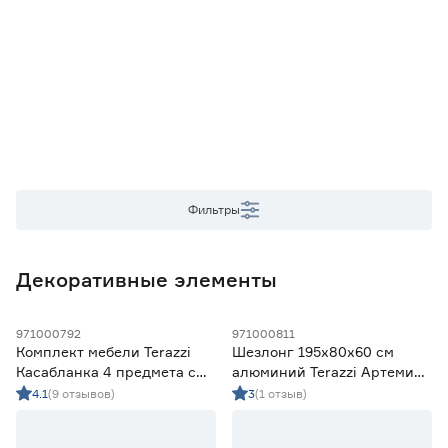
Основной материал
Металл
2
Цвет
Серый
2
Количество персон
Фильтры
1
5
Декоративные элементы
Макс. нагрузка на посадочное место (кг)
971000792
971000811
Комплект мебели Terazzi
Шезлонг 195х80х60 см
Касабланка 4 предмета с
алюминий Terazzi Артемис
140
подушками, алюминий/
Плюс
4.1
(9 отзывов)
3
(1 отзыв)
ироко