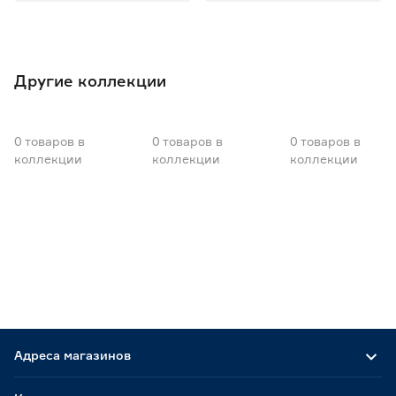
Регулировка спинки
Да
1
Другие коллекции
Складная конструкция
Нет
2
0
товаров
в
0
товаров
в
0
товаров
в
Гарантия
коллекции
коллекции
коллекции
2 года
2
Адреса магазинов