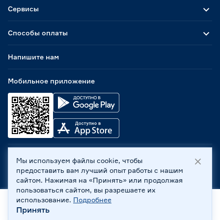
Сервисы
Способы оплаты
Напишите нам
Мобильное приложение
Мы используем файлы cookie, чтобы
ООО «Бауцентр Рус» 2004 -
2026
, 236029, г. Калининград,
предоставить вам лучший опыт работы с нашим
ул. А.Невского, 205. ИНН 7702596813, КПП 390601001 ©
сайтом. Нажимая на «Принять» или продолжая
Все права защищены
пользоваться сайтом, вы разрешаете их
Политика обработки персональных данных
использование.
Подробнее
Правовая информация
Принять
Главная
Каталог
Корзина
Профиль
Охрана труда