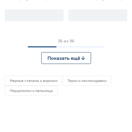
сталь
сталь
36
из
96
Показать ещё
Мерные стаканы и воронки
Терки и чеснокодавки
Перцемолки и мельницы