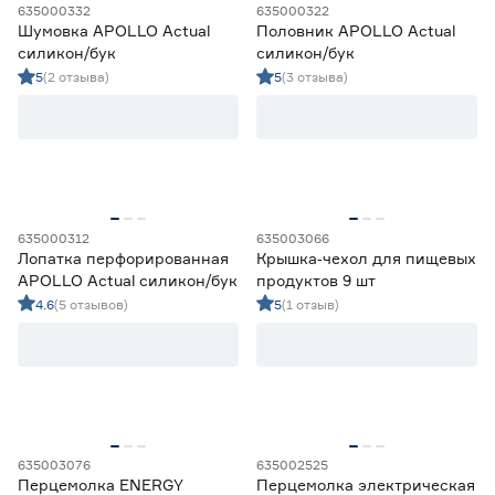
635000332
635000322
Китай
91
Шумовка APOLLO Actual
Половник APOLLO Actual
Россия
4
силикон/бук
силикон/бук
5
(2 отзыва)
5
(3 отзыва)
635000312
635003066
Лопатка перфорированная
Крышка‑чехол для пищевых
APOLLO Actual силикон/бук
продуктов 9 шт
4.6
(5 отзывов)
5
(1 отзыв)
635003076
635002525
Перцемолка ENERGY
Перцемолка электрическая