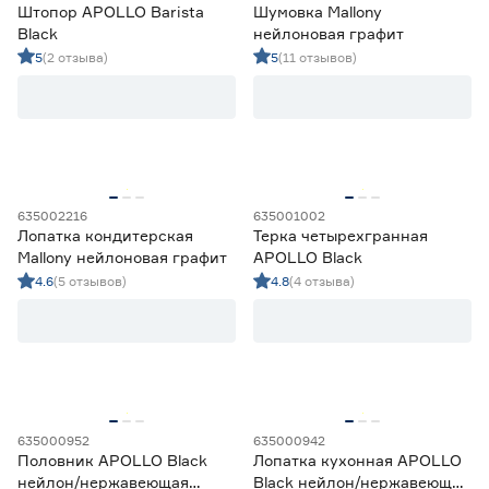
Штопор APOLLO Barista
Шумовка Mallony
Black
нейлоновая графит
5
(2 отзыва)
5
(11 отзывов)
635002216
635001002
Лопатка кондитерская
Терка четырехгранная
Mallony нейлоновая графит
APOLLO Black
4.6
(5 отзывов)
4.8
(4 отзыва)
635000952
635000942
Половник APOLLO Black
Лопатка кухонная APOLLO
нейлон/нержавеющая
Black нейлон/нержавеющая