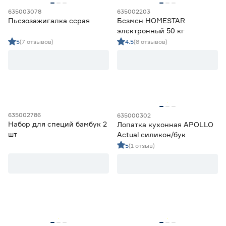
Основной материал
635003078
635002203
Пьезозажигалка серая
Безмен HOMESTAR
Дерево
7
электронный 50 кг
Металл
52
5
(7 отзывов)
4.5
(8 отзывов)
Нейлон
6
Пластик
20
Силикон
9
Цвет
635002786
635000302
Бежевый
7
Набор для специй бамбук 2
Лопатка кухонная APOLLO
Ещё 6
Белый
3
шт
Actual силикон/бук
Бордовый
4
5
(1 отзыв)
Марка
Графит
6
Зеленый
1
APOLLO
40
Ещё 6
Attribute
5
Berossi
1
Страна производства
ENERGY
1
HOMESTAR
1
Беларусь
1