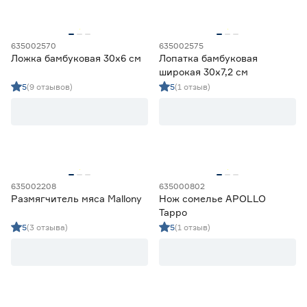
635002570
635002575
Ложка бамбуковая 30х6 см
Лопатка бамбуковая
широкая 30х7,2 см
5
(9 отзывов)
5
(1 отзыв)
635002208
635000802
Размягчитель мяса Mallony
Нож сомелье APOLLO
Tappo
5
(3 отзыва)
5
(1 отзыв)