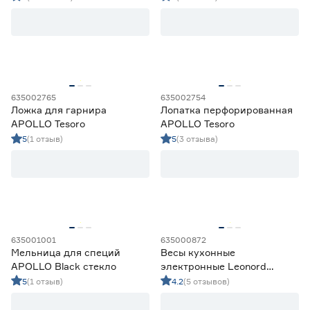
635002765
635002754
Ложка для гарнира
Лопатка перфорированная
APOLLO Tesoro
APOLLO Tesoro
5
(1 отзыв)
5
(3 отзыва)
635001001
635000872
Мельница для специй
Весы кухонные
APOLLO Black стекло
электронные Leonord
нержавеющая сталь
5
(1 отзыв)
4.2
(5 отзывов)