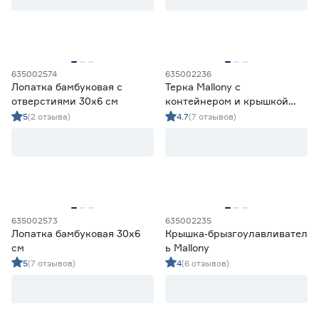
635002574
635002236
Лопатка бамбуковая с
Терка Mallony с
отверстиями 30х6 см
контейнером и крышкой
черная
5
(2 отзыва)
4.7
(7 отзывов)
635002573
635002235
Лопатка бамбуковая 30х6
Крышка‑брызгоулавливател
см
ь Mallony
5
(7 отзывов)
4
(6 отзывов)