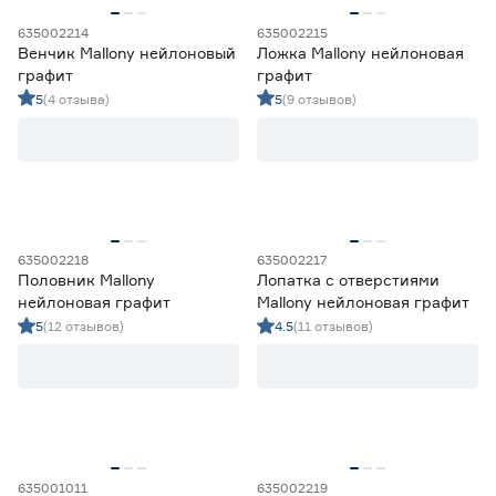
635002214
635002215
Венчик Mallony нейлоновый
Ложка Mallony нейлоновая
графит
графит
5
(4 отзыва)
5
(9 отзывов)
635002218
635002217
Половник Mallony
Лопатка с отверстиями
нейлоновая графит
Mallony нейлоновая графит
5
(12 отзывов)
4.5
(11 отзывов)
635001011
635002219