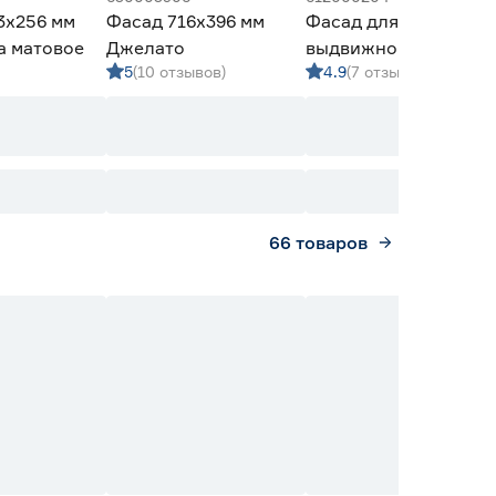
3х256 мм
Фасад 716х396 мм
Фасад для
а матовое
Джелато
выдвижного ящика
5
(10 отзывов)
4.9
(7 отзывов)
116х446 мм Плано фо
Фраппучино
66
товаров