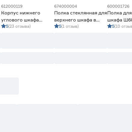
612000119
674000004
600001726
Корпус нижнего
Полка стеклянная для
Полка для
углового шкафа
верхнего шкафа в
шкафа Ш60
5
(23 отзыва)
5
(1 отзыв)
5
(10 отзы
720х800(1000)х511 мм
базу 400 мм толщина
белый
6 мм