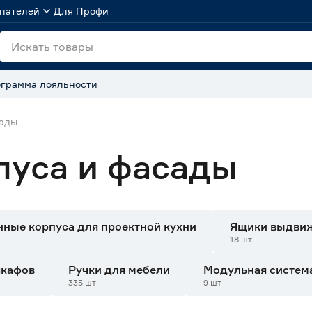
пателей
Для Профи
грамма лояльности
сады
пуса и фасады
нные корпуса для проектной кухни
Ящики выдвиж
18 шт
шкафов
Ручки для мебели
Модульная систем
335 шт
9 шт