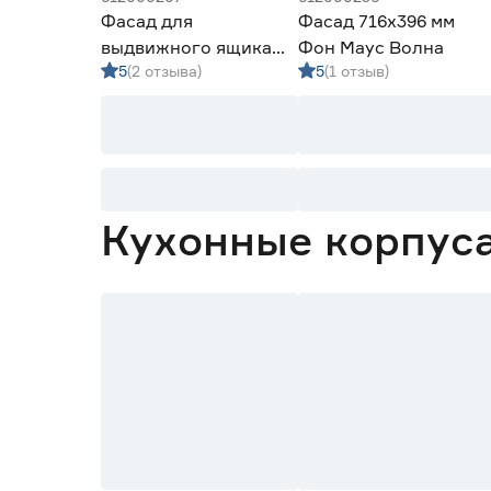
Фасад для
Фасад 716х396 мм
выдвижного ящика
Фон Маус Волна
5
(2 отзыва)
5
(1 отзыв)
116х446 мм Квадро
Фон Фраппучино
Кухонные корпуса