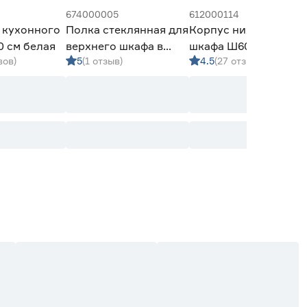
674000005
612000114
 кухонного
Полка стеклянная для
Корпус нижнего
 см белая
верхнего шкафа в
шкафа Ш60 см
вов)
5
(1 отзыв)
4.5
(27 отзывов)
базу 800 мм толщина
720х600х511 мм
6 мм
белый