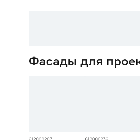
Фасады для прое
612000207
612000236