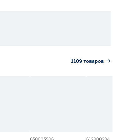
1109
товаров
630003906
612000204