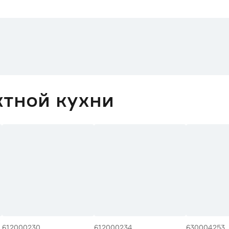
ктной кухни
612000230
612000234
630004253