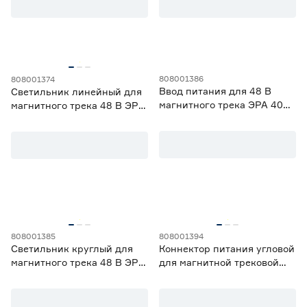
Степень защиты (IP)
20
808001386
808001374
Ввод питания для 48 В
Светильник линейный для
магнитного трека ЭРА 400
магнитного трека 48 В ЭРА
Материал
Вт
60 см 15 Вт 4000 K
Алюминий
26
Алюминий, пластик
10
Металл
27
Металл, пластик
3
Пластик
13
Длина шинопровода (см)
808001385
808001394
Светильник круглый для
Коннектор питания угловой
100
200
250
магнитного трека 48 В ЭРА
для магнитной трековой
7 Вт направленный свет
системы 48 В Эра
4000 K