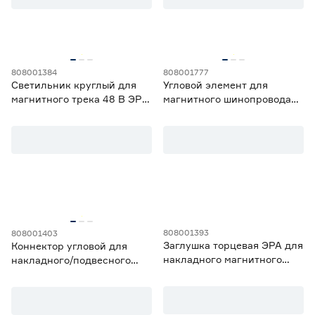
Поворотный светильник
Да
11
Нет
19
808001384
808001777
Светильник круглый для
Угловой элемент для
Мощность блока питания (Вт)
магнитного трека 48 В ЭРА
магнитного шинопровода
15 Вт направленный свет
под гарпунную систему
100
200
400
4000 K
Feron
Мощность светильника (Вт)
5
6
7
Ещё 3
808001393
808001403
Заглушка торцевая ЭРА для
Коннектор угловой для
8
10
12
Цветовая температура (К)
накладного магнитного
накладного/подвесного
шинопровода 2 шт.
магнитного шинопровода
2700 (теплый)
1
Эра
3000 (теплый)
4
4000 (нейтральный)
27