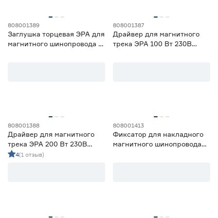
3 года
31
808001389
808001387
Заглушка торцевая ЭРА для
Драйвер для магнитного
магнитного шинопровода в
трека ЭРА 100 Вт 230В
натяжной потолок 2 шт.
50‑60Гц
808001388
808001413
Драйвер для магнитного
Фиксатор для накладного
трека ЭРА 200 Вт 230В
магнитного шинопровода
50‑60Гц
Эра
4
(1 отзыв)