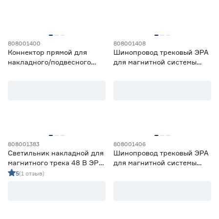
Марка
Feron
4
808001400
808001408
Коннектор прямой для
Шинопровод трековый ЭРА
NEODECO
21
накладного/подвесного
для магнитной системы
ЭРА
61
магнитного шинопровода
накладной/подвесной 48 В
Эра
1 метр
Страна производства
Китай
82
Россия
4
Цвет свечения
808001383
808001406
Светильник накладной для
Шинопровод трековый ЭРА
2700-3000К - Теплый
5
магнитного трека 48 В ЭРА
для магнитной системы
3500-4100К - Нейтральный
27
12 Вт направленный свет
встраиваемый 48 В 1 метр
5
(1 отзыв)
4000 K
Гарантия
1 год
16