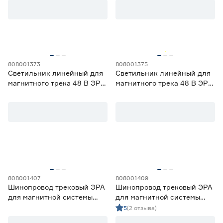
метра
Элемент трековой системы
Комплектующие
39
Профиль
4
Светильник
32
808001373
808001375
Шинопровод
11
Светильник линейный для
Светильник линейный для
магнитного трека 48 В ЭРА
магнитного трека 48 В ЭРА
Тип монтажа шинопровода
30 см 10 Вт 4000 K
90 см 20 Вт 4000 K
Встраиваемый
3
Накладной
19
Накладной/подвесной
5
Подвесной
1
Цвет
808001407
808001409
Белый
15
Шинопровод трековый ЭРА
Шинопровод трековый ЭРА
для магнитной системы
для магнитной системы
Серебро
3
встраиваемый 48 В 2 метра
накладной/подвесной 48 В
5
(2 отзыва)
Черный
68
2 метра