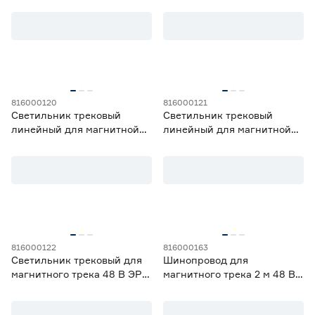
Feron
816000120
816000121
Светильник трековый
Светильник трековый
линейный для магнитной
линейный для магнитной
системы 48 В ЭРА 10 Вт
системы 48 В ЭРА 15 Вт
заливающий свет 3000 K 30
заливающий свет 3000 K 60
см
см
816000122
816000163
Светильник трековый для
Шинопровод для
магнитного трека 48 В ЭРА
магнитного трека 2 м 48 В
15 Вт направленный свет
NEODECO Slim Magnetic
3000 K