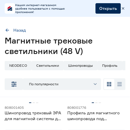
Нашим интернет-магазином
Открыть
удобнее пользоваться с помощью
приложения!
Назад
Наличие в магазинах
Магнитные трековые
Ростовское шоссе, 28/7
светильники (48 V)
ул. Селезнева, 4
ул. им. Данилы Волкореза, 2
NEODECO
Светильники
Шинопроводы
Профиль
Б
Цена
По популярности
от
до
Система
808001405
808001776
Шинопровод трековый ЭРА
Профиль для магнитного
Система Basic magnetic
39
для магнитной системы для
шинопровода под
Система Slim magnetic
47
натяжных потолков 48 В 2,5
гарпунную систему Feron