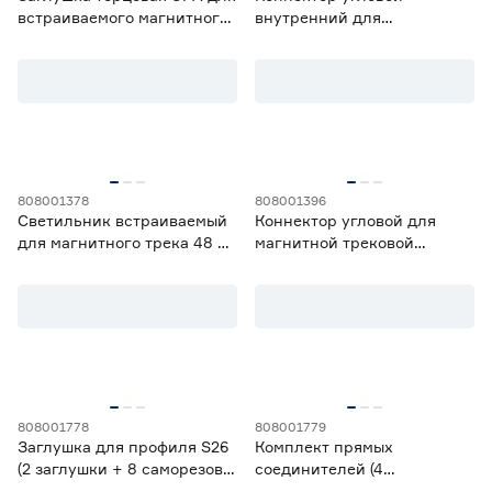
встраиваемого магнитного
внутренний для
шинопровода 2 шт.
накладного магнитного
шинопровода Эра
808001378
808001396
Светильник встраиваемый
Коннектор угловой для
для магнитного трека 48 В
магнитной трековой
ЭРА 6 Вт направленный
системы для натяжных
свет 4000 K
потолков 48 В Эра
808001778
808001779
Заглушка для профиля S26
Комплект прямых
(2 заглушки + 8 саморезов)
соединителей (4
Feron
соединителя + 8 винтов)