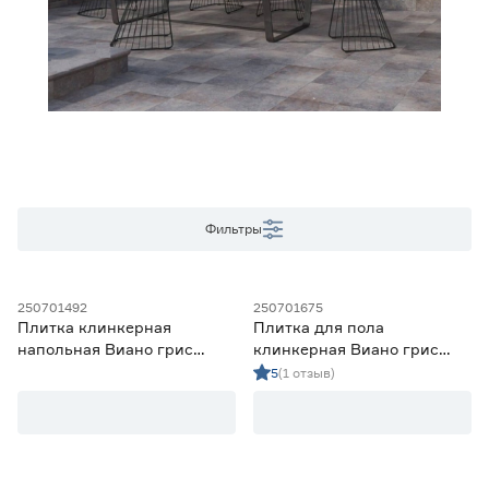
Дизайн
Камень
4
Кирпич
1
Цвет
Серый
5
Фильтры
Тип поверхности
Глазурованная
5
250701492
250701675
Плитка клинкерная
Плитка для пола
напольная Виано грис
клинкерная Виано грис
Фактура
30х30 см
29,5х29,5 см
5
(1 отзыв)
Гладкая
1
Структурная
4
Класс износостойкости