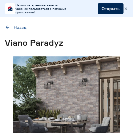
Нашим интернет-магазином
Открыть
удобнее пользоваться с помощью
приложения!
Назад
Наличие в магазинах
Viano Paradyz
Ростовское шоссе, 28/7
ул. Селезнева, 4
ул. им. Данилы Волкореза, 2
Тип
Клинкерная фасадная плитка
1
Плитка базовая
2
Ступень
2
Цена
от
до