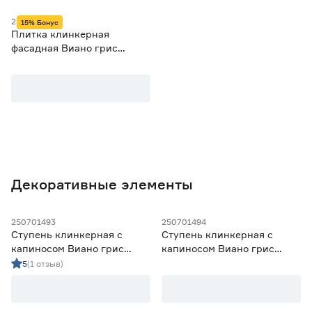
250100118
3
4
15% Бонус
Плитка клинкерная
фасадная Виано грис
6,5х24 см
Коэффициент скольжения в обуви
R10
4
Длина (мм)
от
до
Декоративные элементы
Ширина (мм)
250701493
250701494
Ступень клинкерная с
Ступень клинкерная с
от
до
капиносом Виано грис
капиносом Виано грис
30х33 см
33х33 см
5
(1 отзыв)
Толщина (мм)