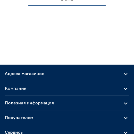
312
412
421
Ещё 17
424
427
435
Цвет декора
Светлое дерево
9
Страна производства
Россия
189
Адреса магазинов
Компания
Полезная информация
Покупателям
Сервисы