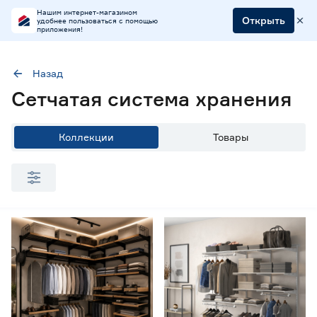
Нашим интернет-магазином
Открыть
удобнее пользоваться с помощью
приложения!
Назад
Цена
Сетчатая система хранения
от
до
Коллекции
Товары
Марка
Aristo
47
Практик HOME
142
Цвет
Белый
66
Графит
66
Черный
38