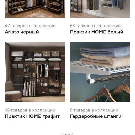
Глубина системы (мм)
350
360
450
47
товаров
в коллекции
68
товаров
в коллекции
Aristo черный
Практик HOME белый
460
540
550
Тип выдвижения
без доводчика
27
с доводчиком
9
Вид элемента
Брючница выдвижная
6
66
товаров
в коллекции
Ещё 17
8
товаров
в коллекции
Заглушка, фиксатор
5
Практик HOME графит
Гардеробные штанги
Корзина
29
Ширина элемента (мм)
Кронштейн
20
Крючок
9
4
из
4