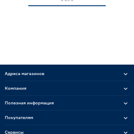
312
412
421
Ещё 17
424
427
435
Цвет декора
Светлое дерево
9
Страна производства
Россия
189
Адреса магазинов
Компания
Полезная информация
Покупателям
Сервисы