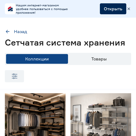
Нашим интернет-магазином
Открыть
удобнее пользоваться с помощью
приложения!
Назад
Цена
Сетчатая система хранения
от
до
Коллекции
Товары
Марка
Aristo
47
Практик HOME
142
Цвет
Белый
66
Графит
66
Черный
38