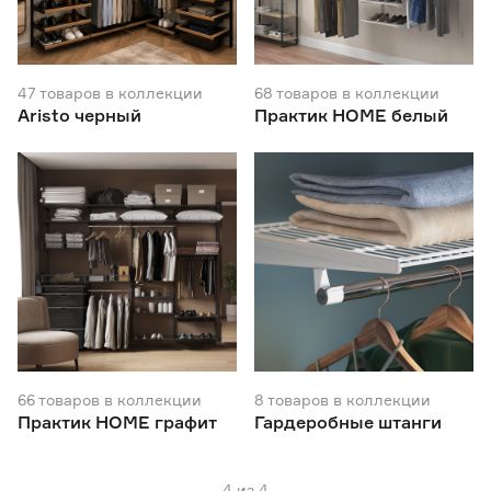
Глубина системы (мм)
350
360
450
47
товаров
в коллекции
68
товаров
в коллекции
Aristo черный
Практик HOME белый
460
540
550
Тип выдвижения
без доводчика
27
с доводчиком
9
Вид элемента
Брючница выдвижная
6
66
товаров
в коллекции
Ещё 17
8
товаров
в коллекции
Заглушка, фиксатор
5
Практик HOME графит
Гардеробные штанги
Корзина
29
Ширина элемента (мм)
Кронштейн
20
Крючок
9
4
из
4