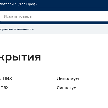
пателей
Для Профи
грамма лояльности
крытия
а ПВХ
Линолеум
 ПВХ
Линолеум