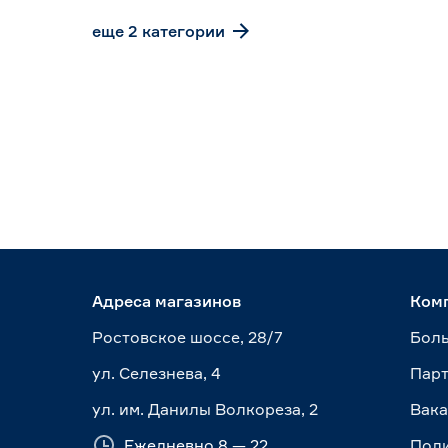
еще 2 категории
Адреса магазинов
Ком
Ростовское шоссе, 28/7
Боль
ул. Селезнева, 4
Пар
ул. им. Данилы Волкореза, 2
Вак
Ежедневно 8 — 22
Пол