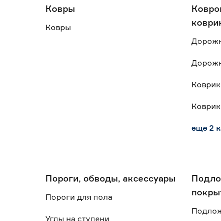
Ковры
Ковро
коври
Ковры
Дорожк
Дорожк
Коврик
Коврик
еще 2 
Пороги, обводы, аксессуары
Подло
покры
Пороги для пола
Подлож
Углы на ступени