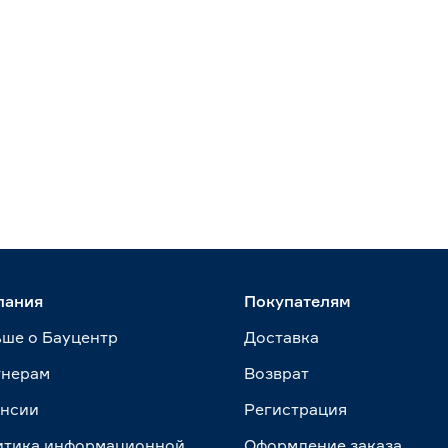
пания
Покупателям
ше о Бауцентр
Доставка
тнерам
Возврат
ансии
Регистрация
итика информационной
Оформление заказа