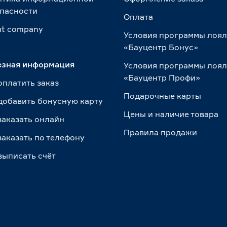
пасности
Оплата
t сompany
Условия программы лоя
«Бауцентр Бонус»
езная информация
Условия программы лоя
«Бауцентр Профи»
оплатить заказ
Подарочные карты
добавить бонусную карту
Цены и наличие товара
заказать онлайн
Правила продажи
заказать по телефону
выписать счёт