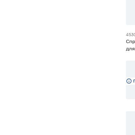
453
Спр
для
теп