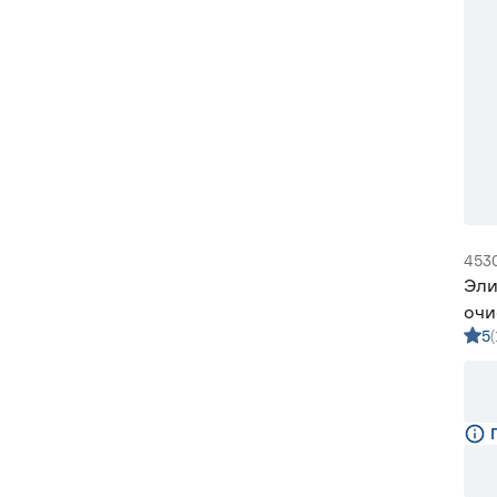
453
Эли
очи
5
обо