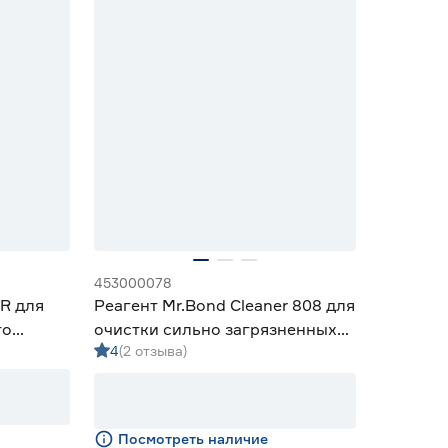
453000078
R для
Реагент Mr.Bond Cleaner 808 для
го
очистки сильно загрязненных
4
(2 отзыва)
систем отопления 1 л
Посмотреть наличие