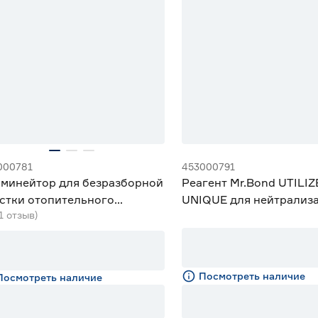
000781
453000791
минейтор для безразборной
Реагент Mr.Bond UTILIZ
стки отопительного
UNIQUE для нейтрализ
(1 отзыв)
рудования 40 л/мин 22 л
Посмотреть наличие
Посмотреть наличие