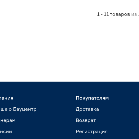
1 - 11
товаров
из
пания
Покупателям
ше о Бауцентр
Доставка
тнерам
Возврат
ансии
Регистрация