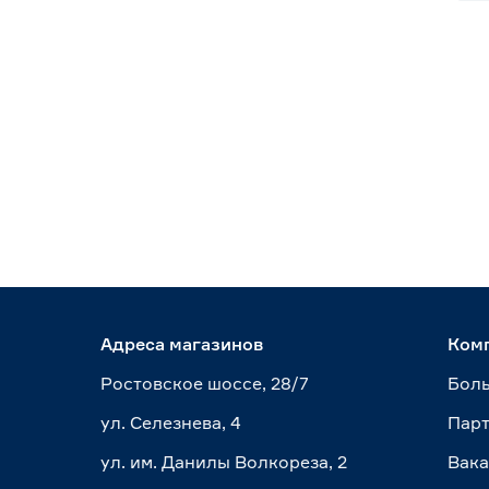
Адреса магазинов
Ком
Ростовское шоссе, 28/7
Боль
ул. Селезнева, 4
Пар
ул. им. Данилы Волкореза, 2
Вак