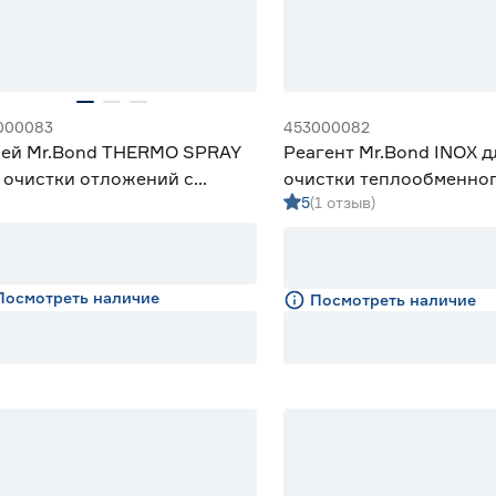
000083
453000082
ей Mr.Bond THERMO SPRAY
Реагент Mr.Bond INOX д
 очистки отложений с
очистки теплообменно
5
(1 отзыв)
лообменников 400 мл
оборудования 12 кг
Посмотреть наличие
Посмотреть наличие