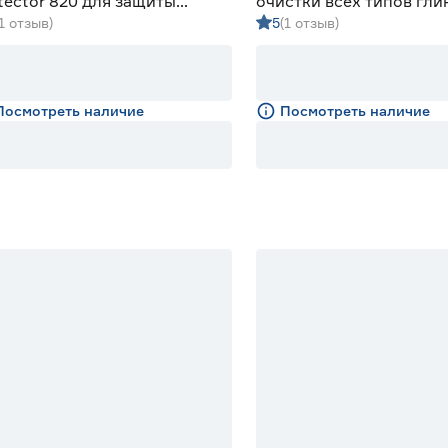
tector 820 для защиты
очистки всех типов гл
(1 отзыв)
5
(1 отзыв)
тем отопления 1 л
систем 1 л
Посмотреть наличие
Посмотреть наличие