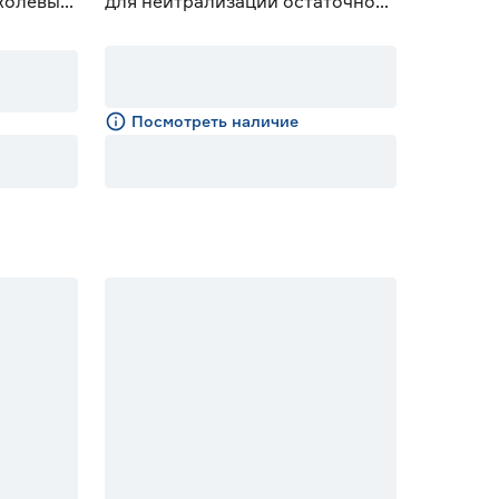
иколевых
для нейтрализации остаточной
кислотности 10 кг
Посмотреть наличие