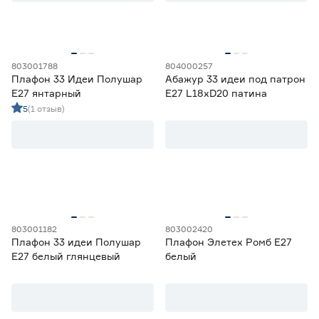
Цоколь
Е27
7
803001788
804000257
Плафон 33 Идеи Полушар
Абажур 33 идеи под патрон
Форма
Е27 янтарный
Е27 L18хD20 патина
Многогранник
1
5
(1 отзыв)
Цилиндрическая
4
Шаровидная
2
Материал
Металл
1
Стекло
6
803001182
803002420
Плафон 33 идеи Полушар
Плафон Элетех Ромб Е27
Высота (мм)
Е27 белый глянцевый
белый
от
до