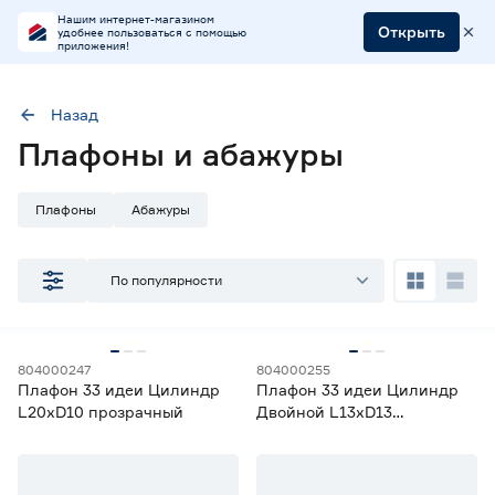
Нашим интернет-магазином
Открыть
удобнее пользоваться с помощью
приложения!
Назад
Наличие в магазинах
Плафоны и абажуры
Ростовское шоссе, 28/7
ул. Селезнева, 4
Плафоны
Абажуры
ул. им. Данилы Волкореза, 2
По популярности
Тип
Абажуры
1
Плафоны
6
804000247
804000255
Плафон 33 идеи Цилиндр
Плафон 33 идеи Цилиндр
Цена
L20хD10 прозрачный
Двойной L13хD13
полупрозрачный
от
до