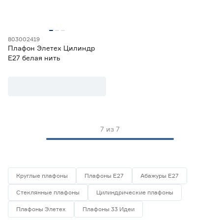
Диаметр верхний (мм)
от
до
803002419
Плафон Элетех Цилиндр
Е27 белая нить
Диаметр нижний (мм)
от
до
Марка
7
из
7
33 Идеи
5
Элетех
2
Страна производства
Круглые плафоны
Плафоны Е27
Абажуры Е27
Китай
3
Стеклянные плафоны
Цилиндрические плафоны
Россия
4
Плафоны Элетех
Плафоны 33 Идеи