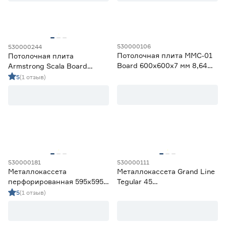
Длина (мм)
от
до
530000106
530000244
Потолочная плита MMC‑01
Потолочная плита
Board 600x600x7 мм 8,64
Armstrong Scala Board
Ширина (мм)
м2
600x600x12 мм 7,2 м2
5
(1 отзыв)
от
до
Толщина (мм)
от
до
530000181
530000111
Металлокассета
Металлокассета Grand Line
Вид кромки
перфорированная 595x595
Tegular 45
мм 0,3 мм белая Grand Line
перфорированная 595x595
5
(1 отзыв)
Board
5
Tegular 45
мм белая
Tegular 45
2