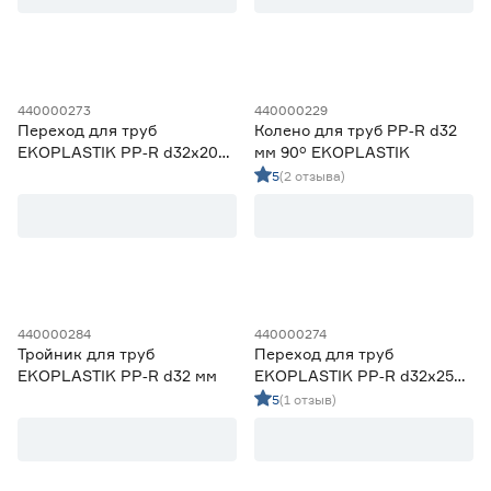
Диаметр резьбы
Колено
6
Колено настенное
0
1
13
1 1/2
0
1 1/4
2
440000273
440000229
1/2
4
Переход для труб
Колено для труб PP‑R d32
2
0
EKOPLASTIK PP‑R d32х20
мм 90° EKOPLASTIK
мм внутренний
5
(2 отзыва)
Тип резьбы
Внутренняя
14
Наружная
10
Длина (м)
440000284
440000274
Тройник для труб
Переход для труб
2
4
EKOPLASTIK PP‑R d32 мм
EKOPLASTIK PP‑R d32х25
мм
5
(1 отзыв)
Армирование