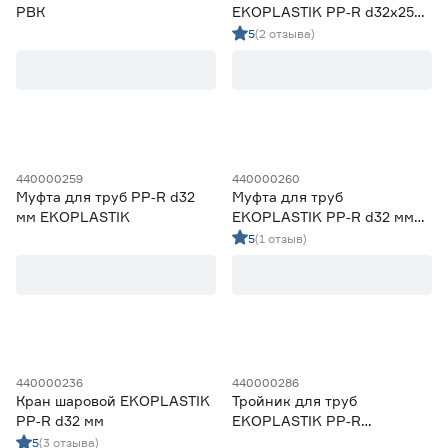
РВК
EKOPLASTIK PP‑R d32х25
мм внутренний
5
(2 отзыва)
Наличие в магазинах
Ростовское шоссе, 28/7
ул. Селезнева, 4
ул. им. Данилы Волкореза, 2
440000259
440000260
Муфта для труб PP‑R d32
Муфта для труб
мм EKOPLASTIK
EKOPLASTIK PP‑R d32 мм
Тип
разборная
5
(1 отзыв)
Система полипропиленовых труб 20 мм
85
Система полипропиленовых труб 25 мм
75
Система полипропиленовых труб 32 мм
57
Система полипропиленовых труб 40 мм
23
Система полипропиленовых труб 50 мм
14
440000236
440000286
Цена
Кран шаровой EKOPLASTIK
Тройник для труб
PP‑R d32 мм
EKOPLASTIK PP‑R
от
до
d32х20x32 мм
5
(3 отзыва)