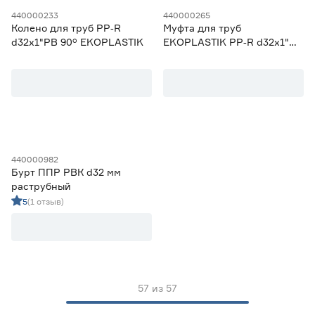
440000233
440000265
Колено для труб PP‑R
Муфта для труб
d32x1"РВ 90° EKOPLASTIK
EKOPLASTIK PP‑R d32x1"
РВ со сгоном
440000982
Бурт ППР РВК d32 мм
раструбный
5
(1 отзыв)
57
из
57