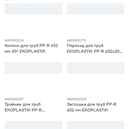
редукционный
Марка
EKOPLASTIK
19
VALTEC
0
440000214
440000270
РВК
38
Колено для труб PP‑R d32
Переход для труб
мм 45° EKOPLASTIK
EKOPLASTIK PP‑R d32х20
Страна производства
мм
Китай
7
Россия
31
Турция
0
Чехия
19
440000287
440000208
Тип фитинга
Тройник для труб
Заглушка для труб PP‑R
EKOPLASTIK PP‑R
d32 мм EKOPLASTIK
Бурт
1
d32х25x32 мм
Ещё 17
Вентиль
1
редукционный
Заглушка
2