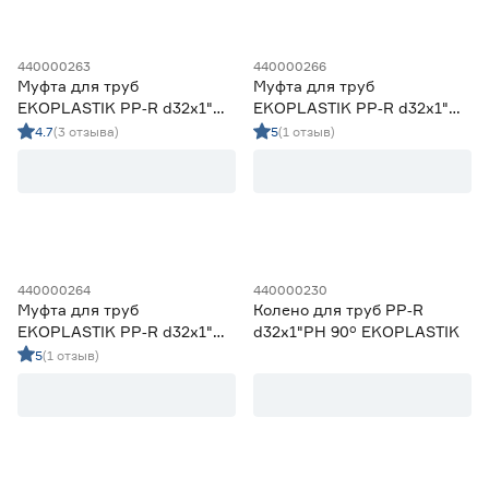
Да
0
Нет
0
440000263
440000266
Муфта для труб
Муфта для труб
EKOPLASTIK PP‑R d32x1"
EKOPLASTIK PP‑R d32x1"
РH со сгоном
РН
4.7
(3 отзыва)
5
(1 отзыв)
440000264
440000230
Муфта для труб
Колено для труб PP‑R
EKOPLASTIK PP‑R d32x1"
d32x1"РH 90° EKOPLASTIK
РВ
5
(1 отзыв)